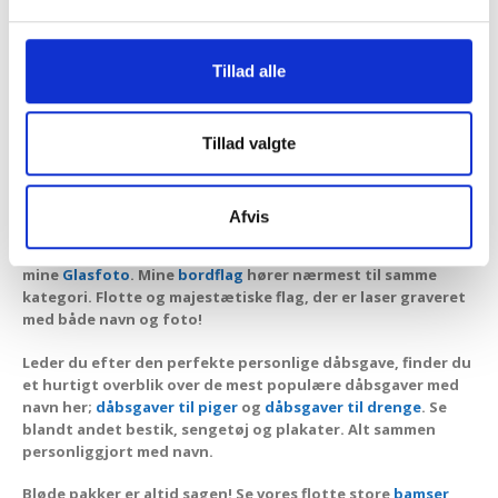
børnebøger
og
gæstebøger
. At læse en bog med og om sig
selv er et hit for hvert et barn.
Babybogen, barnets første
bog
, er især populær som dåbsgave, da den indeholder 19
Tillad alle
personlige oplysninger fra fødslen. Alt flettet ind i
eventyret sammen med din personlige hilsen. En mindebog
for både forældre og barnet til dåbsdagen og barnets
første fødselsdag.
Tillad valgte
3D glas
med dit eget foto og
2D Glas
er ligeledes unikke og
magiske gaver. Tusindvis af små prikker, lavet med laser,
Afvis
skaber den vidunderlige 3D effekt inde i glasset! En
eksklusiv dåbsgave. Skal du gemme et godt foto? Så kig på
mine
Glasfoto
. Mine
bordflag
hører nærmest til samme
kategori. Flotte og majestætiske flag, der er laser graveret
med både navn og foto!
Leder du efter den perfekte personlige dåbsgave, finder du
et hurtigt overblik over de mest populære dåbsgaver med
navn her;
dåbsgaver til piger
og
dåbsgaver til drenge
. Se
blandt andet bestik, sengetøj og plakater. Alt sammen
personliggjort med navn.
Bløde pakker er altid sagen! Se vores flotte store
bamser
,