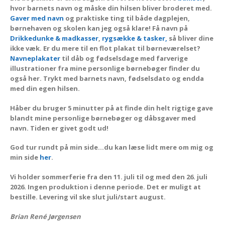
hvor barnets navn og måske din hilsen bliver broderet med.
Gaver med navn
og p
raktiske ting til både dagplejen,
børnehaven og skolen kan jeg også klare! Få navn på
Drikkedunke & madkasser
,
rygsække & tasker,
så bliver dine
ikke væk.
Er du mere til en flot plakat til børneværelset?
Navneplakater
til dåb og fødselsdage med farverige
illustrationer fra mine personlige børnebøger finder du
også her. Trykt med barnets navn, fødselsdato og endda
med din egen hilsen.
Håber du bruger 5 minutter på at finde din helt rigtige gave
blandt mine personlige børnebøger og dåbsgaver med
navn. Tiden er givet godt ud!
God tur rundt på min side…du kan læse lidt mere om mig og
min side
her
.
Vi holder sommerferie fra den 11. juli til og med den 26. juli
2026. Ingen produktion i denne periode. Det er muligt at
bestille. Levering vil ske slut juli/start august.
Brian René Jørgensen