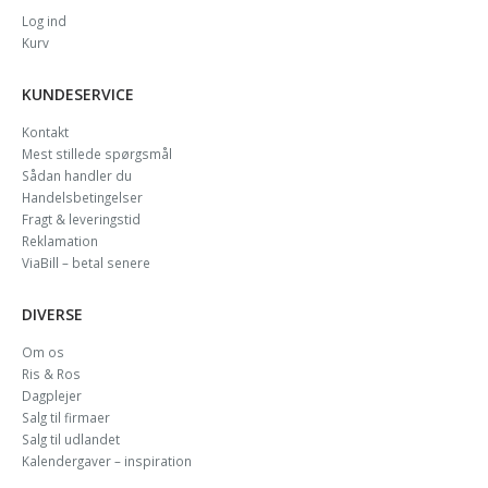
Log ind
Kurv
KUNDESERVICE
Kontakt
Mest stillede spørgsmål
Sådan handler du
Handelsbetingelser
Fragt & leveringstid
Reklamation
ViaBill – betal senere
DIVERSE
Om os
Ris & Ros
Dagplejer
Salg til firmaer
Salg til udlandet
Kalendergaver – inspiration