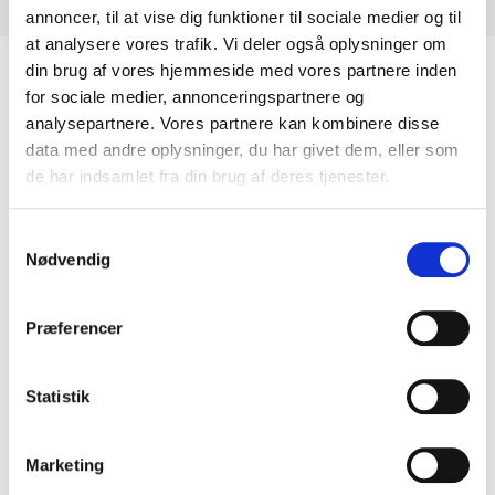
annoncer, til at vise dig funktioner til sociale medier og til
at analysere vores trafik. Vi deler også oplysninger om
Velkommen til Min-Personlige-
din brug af vores hjemmeside med vores partnere inden
for sociale medier, annonceringspartnere og
Gave.dk
analysepartnere. Vores partnere kan kombinere disse
data med andre oplysninger, du har givet dem, eller som
SOMMERFERIE til og med søndag den 26. juli 2026
de har indsamlet fra din brug af deres tjenester.
Webshoppen med personlige børnebøger og
dåbsgaver
med navn!
Samtykkevalg
Nødvendig
Alle mine gaver er unikke og personlige med barnets navn
enten trykt, broderet eller graveret ind i gaven. Mine
personlige gaver bruges især til barnedåb, navngivning
Præferencer
eller til barnets fødselsdag. Børn elsker en personlig gave.
Der er også mange gaver med navn til større børn og
voksne.
Statistik
Mit speciale, siden 2004, er stadigvæk mine personlige
børnebøger, hvor barnet er bogens hovedperson, – flettet
ind i en rigtig historie med vennerne og drager, prinser og
Marketing
prinsesser! Vælg imellem mere end 20 forskellige
personlige