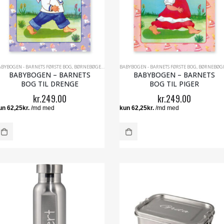
ABYBOGEN - BARNETS FØRSTE BOG
,
BØRNEBØGER MED NAVN
BABYBOGEN - BARNETS FØRSTE BOG
,
DÅBSGAVER MED NAVN
,
DÅBSGAVER TIL D
,
BØRNEBØGER MED NA
BABYBOGEN – BARNETS
BABYBOGEN – BARNETS
BOG TIL DRENGE
BOG TIL PIGER
kr.
249.00
kr.
249.00