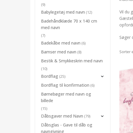
(9)
Vil du
Babylegetøj med navn
(12)
Gæsteb
Badehåndklæde 70 x 140 cm
opfordr
med navn
(7)
Søger 
Badekåbe med navn
(6)
Sorter e
Bamser med navn
(8)
Bestik & Smykkeskrin med navn
(10)
Bordflag
(25)
Bordflag til konfirmation
(6)
Børnebøger med navn og
billede
(15)
Dåbsgaver med Navn
(79)
Dåbsglas - Gave til dåb og
navngivning