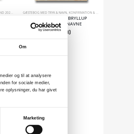
AVER
D 2026
,
KONFIRMATION & BRYLLUP
GÆSTEBOG MED TRYK & NAVN
,
MEST POPULÆRE GAVER
,
KONFIRMATION & BRYLLUP
GÆSTEBOG TIL BRYLLUP
TRYKT MED NAVNE
kr.
249.00
Om
LÆS MERE
 medier og til at analysere
nden for sociale medier,
e oplysninger, du har givet
Marketing