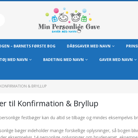
GEN – BARNETS FØRSTE BOG
DÅBSGAVER MED NAVN
PRINS
TØJ MED NAVN
BADETING MED NAVN
GAVER MED NAVN
KONFIRMATION & BRYLLUP
r til Konfirmation & Bryllup
personlige festbøger kan du altid se tilbage og mindes eksempelvis bry
onlige bøger indeholder mange forskellige oplysninger, så bogen bliv
lder eksempelvis 14 personlige oplysninger om brudeparret, eksempel