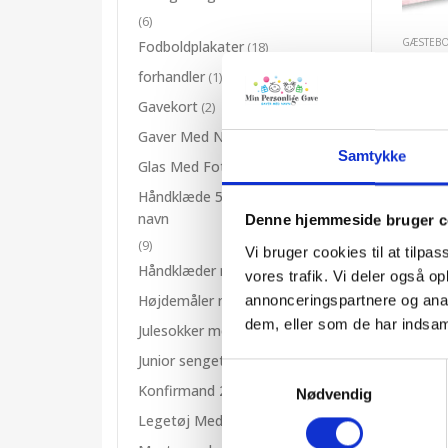
(6)
GÆSTEBO
Fodboldplakater
(18)
forhandler
(1)
Gavekort
(2)
Gaver Med Navn
(43)
Samtykke
Glas Med Foto
(33)
LÆS 
Håndklæde 50 x 100 cm med
navn
Denne hjemmeside bruger c
(9)
Vi bruger cookies til at tilpas
Håndklæder med navn
(16)
vores trafik. Vi deler også 
Højdemåler med navn
annonceringspartnere og anal
(11)
dem, eller som de har indsaml
Julesokker med navn
(16)
Junior sengetøj med navn
(8)
Samtykkevalg
Konfirmand 2026
(11)
Nødvendig
Legetøj Med Navn
(20)