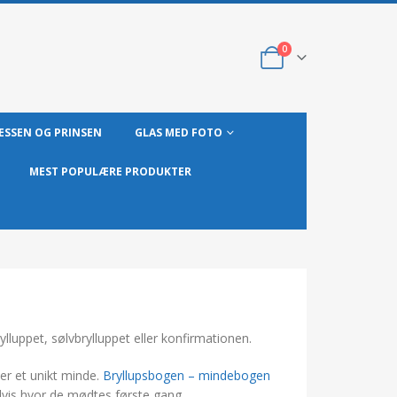
0
ESSEN OG PRINSEN
GLAS MED FOTO
MEST POPULÆRE PRODUKTER
lluppet, sølvbrylluppet eller konfirmationen.
er et unikt minde.
Bryllupsbogen – mindebogen
vis hvor de mødtes første gang.