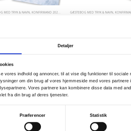
G MED TRYK & NAVN
,
KONFIRMAND 2026
,
KONFIRMATION & BRYLLUP
GÆSTEBOG MED TRYK & NAVN
,
MEST POPULÆRE G
,
KONFIRMAN
GÆSTEBOG TIL
GÆSTEBOG TIL
KONFIRMATION
NONFIRMATION
kr.
249.00
kr.
249.00
Detaljer
MERE
LÆS MERE
ookies
se vores indhold og annoncer, til at vise dig funktioner til sociale
oplysninger om din brug af vores hjemmeside med vores partnere i
ysepartnere. Vores partnere kan kombinere disse data med andr
et fra din brug af deres tjenester.
Præferencer
Statistik