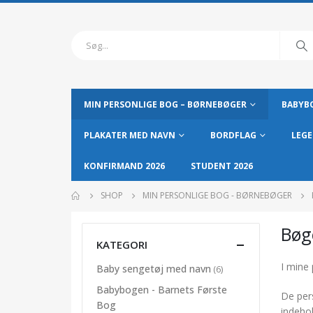
MIN PERSONLIGE BOG – BØRNEBØGER
BABYBO
PLAKATER MED NAVN
BORDFLAG
LEGE
KONFIRMAND 2026
STUDENT 2026
SHOP
MIN PERSONLIGE BOG - BØRNEBØGER
Bøge
KATEGORI
I mine 
Baby sengetøj med navn
(6)
Babybogen - Barnets Første
De pers
Bog
indeho