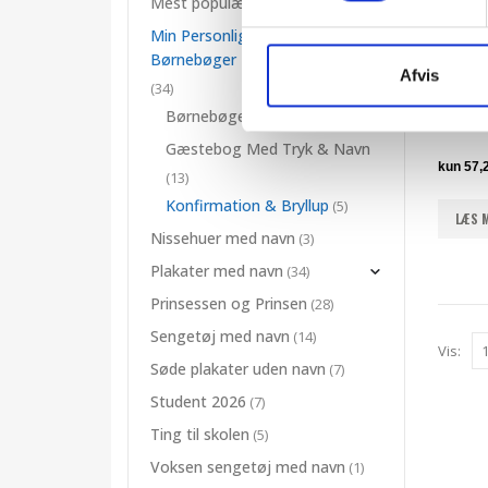
Mest populære gaver
(14)
Min Personlige Bog -
Børnebøger
Afvis
KONFIRM
(34)
Børnebøger med navn
(19)
Gæstebog Med Tryk & Navn
(13)
Konfirmation & Bryllup
(5)
LÆS 
Nissehuer med navn
(3)
Plakater med navn
(34)
Prinsessen og Prinsen
(28)
Sengetøj med navn
(14)
Vis:
Søde plakater uden navn
(7)
Student 2026
(7)
Ting til skolen
(5)
Voksen sengetøj med navn
(1)