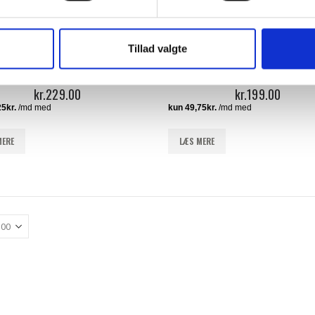
Tillad valgte
ATION & BRYLLUP
KONFIRMATION & BRYLLUP
BRYLLUPSBOGEN –
KONFIRMATIONSBOGE
MINDEBOGEN
kr.
229.00
kr.
199.00
MERE
LÆS MERE