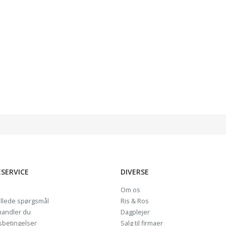
SERVICE
DIVERSE
Om os
illede spørgsmål
Ris & Ros
handler du
Dagplejer
sbetingelser
Salg til firmaer