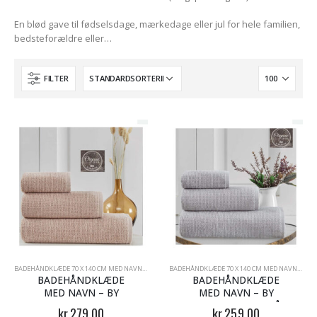
En blød gave til fødselsdage, mærkedage eller jul for hele familien,
bedsteforældre eller…
FILTER
BADEHÅNDKLÆDE 70 X 140 CM MED NAVN
,
BADETING MED NAVN
,
HÅNDKLÆDER MED NAVN
BADEHÅNDKLÆDE 70 X 140 CM MED NAVN
,
BADE
BADEHÅNDKLÆDE
BADEHÅNDKLÆDE
MED NAVN – BY
MED NAVN – BY
SKAGEN – CAMEL
SKAGEN – LYS GRÅ
kr.
279.00
kr.
259.00