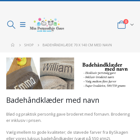
0
SHOP
BADEHÅNDKLÆDE 70 X 140 CM MED NAVN
Badehåndklæder med navn
Blød og praktisk personlig gave broderet med fornavn. Brodering
er inklusiv i prisen.
Vælg imellem to gode kvaliteter; de støvede farver fra BySkagen
eller vores luksus badehåndkæder (vægt på 550 g/m2).