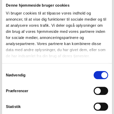
Denne hjemmeside bruger cookies
Vi bruger cookies til at tilpasse vores indhold og
annoncer, til at vise dig funktioner til sociale medier og til
at analysere vores trafik. Vi deler også oplysninger om
din brug af vores hjemmeside med vores partnere inden
for sociale medier, annonceringspartnere og
analysepartnere. Vores partnere kan kombinere disse
data med andre oplysninger, du har givet dem, eller som
de har indsamlet fra din brug af deres tjenester.
Samtykkevalg
BADEHÅNDKLÆDE 70 X 140 CM MED NAVN
,
BADETING MED NAVN
,
HÅNDKLÆDER MED NAVN
BADEHÅNDKLÆDE 70 X 140 CM MED NAVN
,
BADE
Nødvendig
BADEHÅNDKLÆDE
LUKSUS
MED NAVN – BY
BADEHÅNDKLÆDE
SKAGEN – STØVET
MED NAVN –
kr.
279.00
kr.
250.00
Præferencer
ROSA
LYSERØD
Statistik