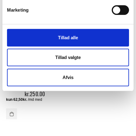
Marketing
Tillad alle
Tillad valgte
BADEHÅNDKLÆDE 70 X 140 CM MED NAVN
,
BADETING MED NAVN
,
HÅNDKLÆDER MED NAVN
Afvis
LUKSUS
BADEHÅNDKLÆDE
MED NAVN – TURKIS
kr.
250.00