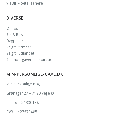
ViaBill – betal senere
DIVERSE
Om os
Ris & Ros
Dagplejer
Salg til firmaer
Salg til udlandet
Kalendergaver – inspiration
MIN-PERSONLIGE-GAVE.DK
Min Personlige Bog
Grønager 27 – 7120 Vejle Ø
Telefon: 51330138
CVR-nr: 27579485