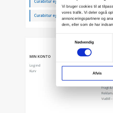
Curabitur eget leo at velit imperdiet vague
Vi bruger cookies til at tilpas
vores trafik. Vi deler også 
Curabitur eget leo at velit imperdiet varius
annonceringspartnere og anal
dem, eller som de har indsaml
Samtykkevalg
Nødvendig
MIN KONTO
KUNDE
Log ind
Kontakt
Kurv
Mest st
Afvis
Sådan 
Handel
Fragt & 
Reklam
ViaBill 