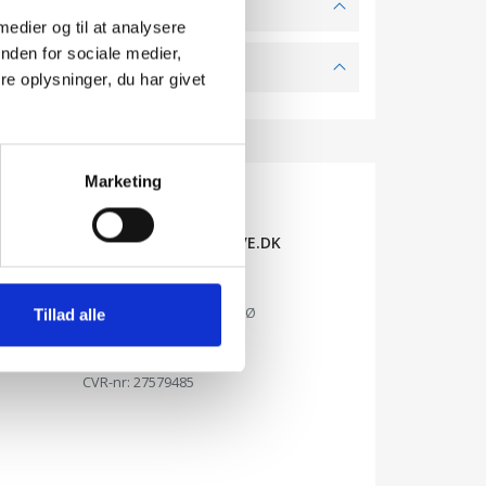
 medier og til at analysere
nden for sociale medier,
e oplysninger, du har givet
Marketing
MIN-PERSONLIGE-GAVE.DK
Min Personlige Bog
Grønager 27 – 7120 Vejle Ø
Tillad alle
Telefon: 51330138
CVR-nr: 27579485