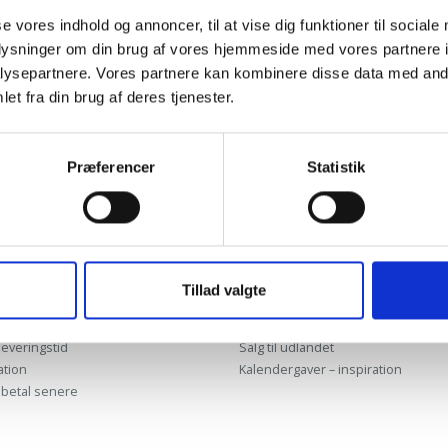
 iaculis vitaes?
se vores indhold og annoncer, til at vise dig funktioner til sociale
oplysninger om din brug af vores hjemmeside med vores partnere i
 iaculis vitaes?
ysepartnere. Vores partnere kan kombinere disse data med andr
et fra din brug af deres tjenester.
Præferencer
Statistik
SERVICE
DIVERSE
Om os
illede spørgsmål
Ris & Ros
Tillad valgte
handler du
Dagplejer
sbetingelser
Salg til firmaer
leveringstid
Salg til udlandet
ation
Kalendergaver – inspiration
– betal senere