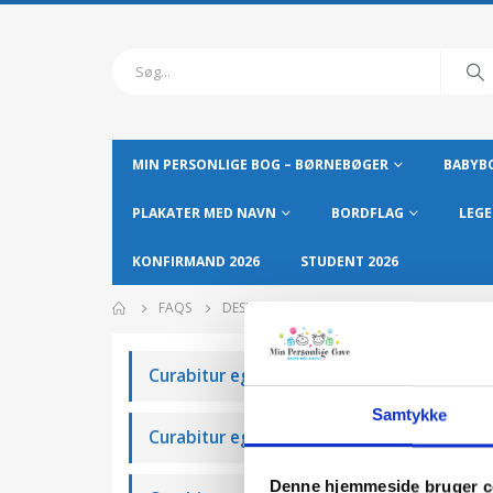
MIN PERSONLIGE BOG – BØRNEBØGER
BABYBO
PLAKATER MED NAVN
BORDFLAG
LEGE
KONFIRMAND 2026
STUDENT 2026
FAQS
DESIGN
Curabitur eget leo at velit imperdiet vague
Samtykke
Curabitur eget leo at velit imperdiet viacul
Denne hjemmeside bruger c