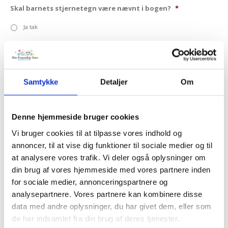
Skal barnets stjernetegn være nævnt i bogen?
*
Ja tak
Nej tak
Med børnehoroskop - 5 sider bagerst i bogen.
Nej tak
Samtykke
Detaljer
Om
Ja tak, med horoskop +125 Dkr
Med fotolomme - bagerst i bogen
Denne hjemmeside bruger cookies
Vi bruger cookies til at tilpasse vores indhold og
Nej tak
annoncer, til at vise dig funktioner til sociale medier og til
Ja tak + 19 Dkr
at analysere vores trafik. Vi deler også oplysninger om
din brug af vores hjemmeside med vores partnere inden
Med fotoside - upload efterfølgende
for sociale medier, annonceringspartnere og
analysepartnere. Vores partnere kan kombinere disse
Upload dit billede her
data med andre oplysninger, du har givet dem, eller som
de har indsamlet fra din brug af deres tjenester.