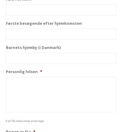
Første besøgende efter hjemkomsten
Barnets hjemby (i Danmark)
Personlig hilsen
*
0 af 150 maksimale antal tegn
Bogen er fra
*