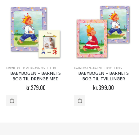
NLIGE BOG - BØRNEBØGER
BØRNEBØGER MED NAVN OG BILLEDE
,
PRINSESSEN OG PRINSEN
BABYBOGEN - BARNETS FØRSTE BOG
BABYBOGEN – BARNETS
BABYBOGEN – BARNETS
BOG TIL DRENGE MED
BOG TIL TVILLINGER
FOTO
kr.
279.00
kr.
399.00