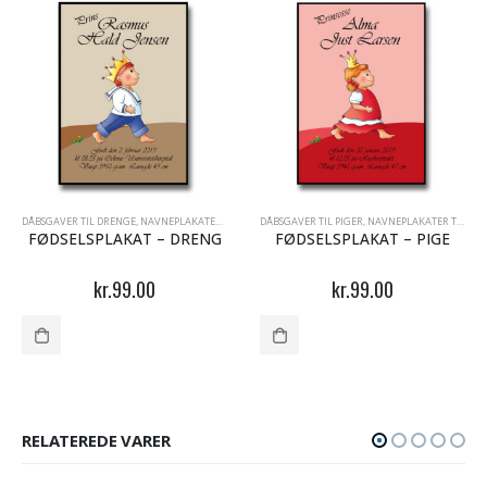
EN
,
PLAKATER MED NAVN
DÅBSGAVER TIL DRENGE
,
PRINSESSEN OG PRINSEN
,
NAVNEPLAKATER TIL DÅB
,
DÅBSGAVER TIL PIGER
PLAKATER MED NAVN
,
,
NAVNEPLAKATER TIL DÅB
PRINSESSEN OG PRINSEN
FØDSELSPLAKAT – DRENG
FØDSELSPLAKAT – PIGE
kr.
99.00
kr.
99.00
RELATEREDE VARER