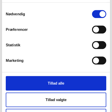
Maks. filstørrelse: 128 MB.
Samtykkevalg
Nødvendig
Leveringstid
Præferencer
Kommentarfelt - Besked til os
Statistik
Marketing
Tillad alle
Ekstra tilkøb
kr.0.00
Tillad valgte
Ialt
kr.249.00