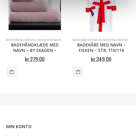
,
HÅNDKLÆDER MED NAVN
BADEHÅNDKLÆDE 70 X 140 CM MED NAVN
,
BADETING MED NAVN
BADEKÅBE MED NAVN
,
HÅNDKLÆDER MED NAVN
,
BADETING MED NAVN
BADEHÅNDKLÆDE MED
BADEKÅBE MED NAVN –
NAVN – BY SKAGEN –
FISKEN – STR. 110/116
STØVET ROSA
kr.
279.00
kr.
349.00
MIN KONTO