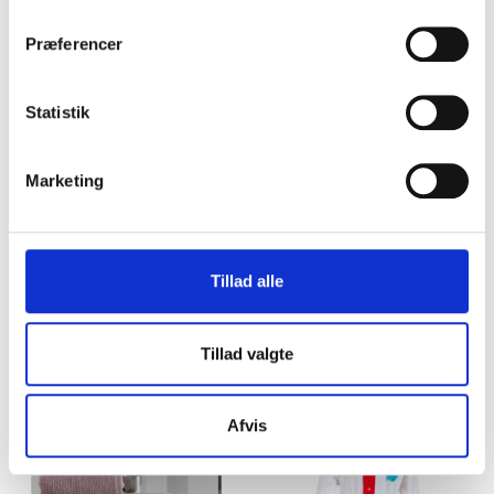
Størrelse 98/104. Længde 65 cm.
Med trykknapper foran.
Præferencer
Med bælte. Syet fast med en rød hvid badering på ryggen.
Broderet med navn foran på brystet som foto. (Viste
badekåbe er Frøen)
Statistik
Vælg selv skrifttype og trådfarve, – se mulighederne på
billederne.
Øko-Tex Sstandard 100 certificeret bomuld.
Marketing
Kan vaskes ved 60 grader.
Denne gave sendes som pakke med enten PostNord
hjemmelevering for 59,50 DKK eller til selvvalgt GLS
Tillad alle
pakkeshop for 39,00 DKK.
RELATEREDE VARER
Tillad valgte
Afvis