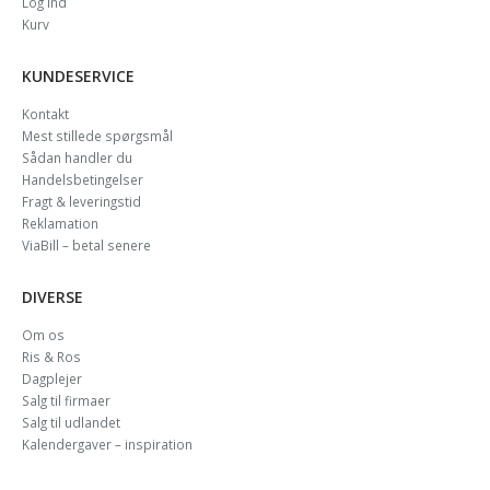
Log ind
Kurv
KUNDESERVICE
Kontakt
Mest stillede spørgsmål
Sådan handler du
Handelsbetingelser
Fragt & leveringstid
Reklamation
ViaBill – betal senere
DIVERSE
Om os
Ris & Ros
Dagplejer
Salg til firmaer
Salg til udlandet
Kalendergaver – inspiration