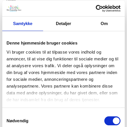
Ialt
Samtykke
Detaljer
Om
TILFØJ TIL KURV
Denne hjemmeside bruger cookies
Vi bruger cookies til at tilpasse vores indhold og
Tilføj til Ønskeskyen
annoncer, til at vise dig funktioner til sociale medier og til
at analysere vores trafik. Vi deler også oplysninger om
din brug af vores hjemmeside med vores partnere inden
BESKRIVELSE
for sociale medier, annonceringspartnere og
analysepartnere. Vores partnere kan kombinere disse
data med andre oplysninger, du har givet dem, eller som
Badekåbe med broderet navn til de mindste. Hvid frotte med
de har indsamlet fra din brug af deres tjenester.
en fisk, søstjerne og blæksprutte. Med røde kanter og rødt
bindebånd.
Samtykkevalg
Nødvendig
Om denne personlige badekåbe: