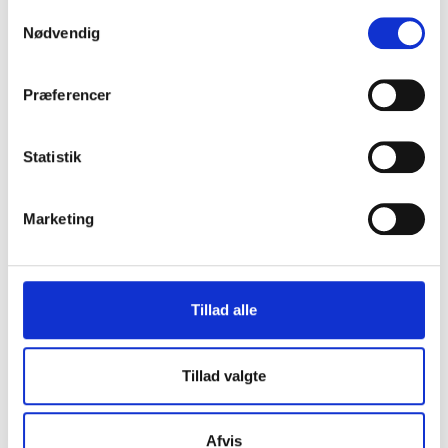
Samtykkevalg
Nødvendig
Modstanderhold
*
Præferencer
Navn på stadion
*
Statistik
Navn på idolspiller
*
Marketing
Din personlig hilsen
*
Tillad alle
Tillad valgte
Bogen er fra
*
Afvis