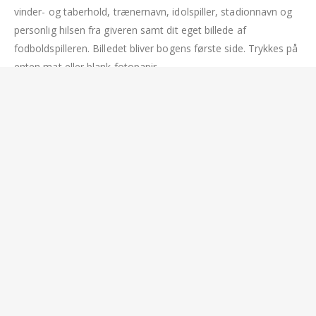
vinder- og taberhold, trænernavn, idolspiller, stadionnavn og
personlig hilsen fra giveren samt dit eget billede af
fodboldspilleren. Billedet bliver bogens første side. Trykkes på
enten mat eller blank fotopapir.
Ekstra muligheder & tilkøb:
Du kan også selv sætte et billede ind i bogen ved hjælp af en
fotolomme/chartek med hvidt papir. Placeres bagerst i bogen.
Pris 19,00 Dkr.
Børnehoroskop, udarbejdes af astrolog Karl Aage Jensen,
AstrologiHuset. 5 sider spændende læsning bagerst. Pris 125
Dkr.
36 Sider med hårdt omslag, skiftevis skrift og billedsider.
Bogen måler 17,5 cm x 21 cm.
Leveres enten med Post Danmark som Q-brev pris 59,50 Dkr
eller til nærmeste GLS pakkeshop pris 39 Dkr.
RELATEREDE VARER