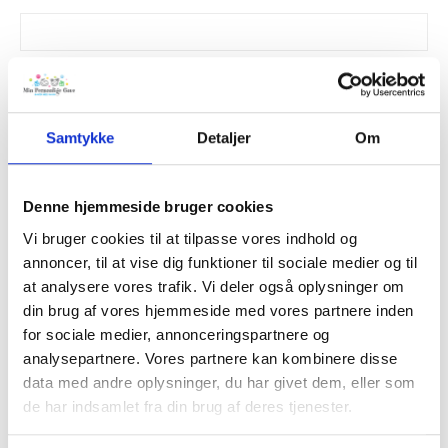
2-3 venner
Samtykke
Detaljer
Om
Barnets hjemby
Denne hjemmeside bruger cookies
Vi bruger cookies til at tilpasse vores indhold og
Kamp (ex. Champions League finalen)
*
annoncer, til at vise dig funktioner til sociale medier og til
at analysere vores trafik. Vi deler også oplysninger om
din brug af vores hjemmeside med vores partnere inden
Vinderhold - holdnavn
*
for sociale medier, annonceringspartnere og
analysepartnere. Vores partnere kan kombinere disse
data med andre oplysninger, du har givet dem, eller som
Træner navn (for vinderholdet)
*
de har indsamlet fra din brug af deres tjenester.