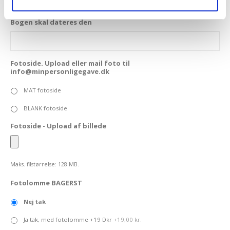
Bogen skal dateres den
Fotoside. Upload eller mail foto til
info@minpersonligegave.dk
MAT fotoside
BLANK fotoside
Fotoside - Upload af billede
Maks. filstørrelse: 128 MB.
Fotolomme BAGERST
Nej tak
Ja tak, med fotolomme +19 Dkr
+19,00 kr.