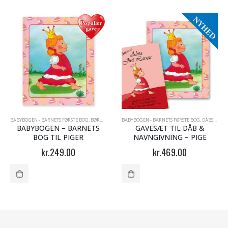
,
PLAKATER MED NAVN
BABYBOGEN - BARNETS FØRSTE BOG
,
PRINSESSEN OG PRINSEN
,
BØRNEBØGER MED NAVN
BABYBOGEN - BARNETS FØRSTE BOG
,
DÅBSGAVER MED NAVN
,
,
DÅBSGAVER MED NAVN
DÅBSGAVER 
BABYBOGEN – BARNETS
GAVESÆT TIL DÅB &
BOG TIL PIGER
NAVNGIVNING – PIGE
kr.
249.00
kr.
469.00