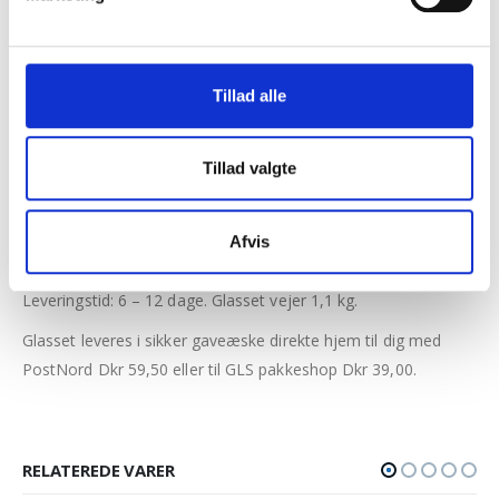
vandrette billeder.
Dit fotoglas leveres med smart LED lys.
I selve lyssoklen
kan dit glas side. Strømstik medfølger. Se effekten af dette
Tillad alle
smarte LED lys i billederne.
Prisen er inklusiv:
Tillad valgte
Opsætning af billeder.
UV tryk af dit foto. Bag dit billede ligges en hvid baggrund.
Tekst – navn – dato
Afvis
Mål: 13 cm høj, 18 cm bred og 0,8 cm dyb.
Leveringstid: 6 – 12 dage. Glasset vejer 1,1 kg.
Glasset leveres i sikker gaveæske direkte hjem til dig med
PostNord Dkr 59,50 eller til GLS pakkeshop Dkr 39,00.
RELATEREDE VARER