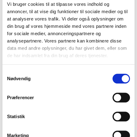
TILFØJ TIL KURV
Vi bruger cookies til at tilpasse vores indhold og
annoncer, til at vise dig funktioner til sociale medier og til
at analysere vores trafik. Vi deler også oplysninger om
Tilføj til Ønskeskyen
din brug af vores hjemmeside med vores partnere inden
for sociale medier, annonceringspartnere og
analysepartnere. Vores partnere kan kombinere disse
BESKRIVELSE
data med andre oplysninger, du har givet dem, eller som
de har indsamlet fra din brug af deres tjenester.
Glas trykt med dine tre bedste foto sammen med røde
hjerter. Nederst skrives din tekst, typisk barnets navn og
Samtykkevalg
Nødvendig
eventuel fødselsdato. Ved lang tekst vil din tekst blive mindre.
En sød mindegave til og om barnets første tid. Gave til dåb,
Præferencer
navngivning og fødselsdag.
Dit foto trykkes bagpå glasset med en hvid baggrund så det
Statistik
bliver præsenteret bedst muligt. Vi tilpasser dine billeder
manuelt, så vi er sikre på, at det bliver pænest muligt. Vi
anbefaler du finder et stående / lodret billede og to liggende /
Marketing