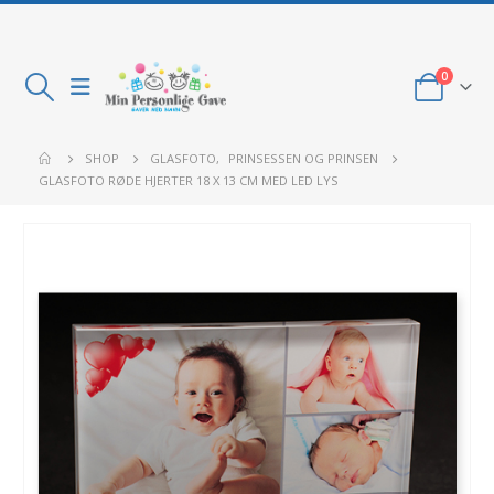
0
SHOP
GLASFOTO
,
PRINSESSEN OG PRINSEN
GLASFOTO RØDE HJERTER 18 X 13 CM MED LED LYS