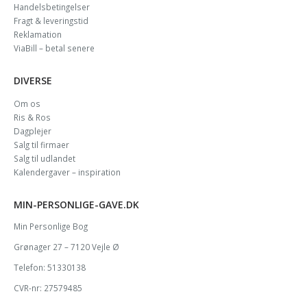
Handelsbetingelser
Fragt & leveringstid
Reklamation
ViaBill – betal senere
DIVERSE
Om os
Ris & Ros
Dagplejer
Salg til firmaer
Salg til udlandet
Kalendergaver – inspiration
MIN-PERSONLIGE-GAVE.DK
Min Personlige Bog
Grønager 27 – 7120 Vejle Ø
Telefon: 51330138
CVR-nr: 27579485