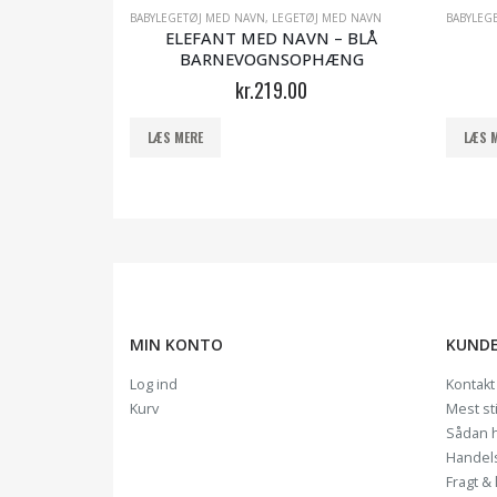
J MED NAVN
BABYLEGETØJ MED NAVN
,
LEGETØJ MED NAVN
BABYLEG
NAVN –
ELEFANT MED NAVN – BLÅ
PHÆNG
BARNEVOGNSOPHÆNG
kr.
219.00
LÆS MERE
LÆS 
MIN KONTO
KUNDE
Log ind
Kontakt
Kurv
Mest st
Sådan 
Handel
Fragt & 