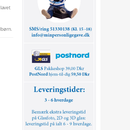
lavet
dbørn.