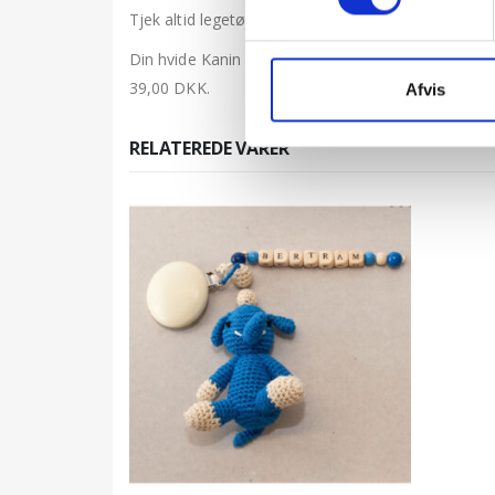
Tjek altid legetøj, især til spædbørn, inden brug. 
Din hvide Kanin sendes som pakke med enten PostN
39,00 DKK.
Afvis
RELATEREDE VARER