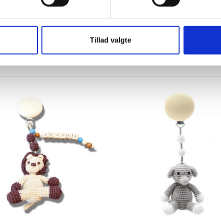
Forsøg aldrig at forlænge ophænget.
ord hjemmelevering for 59,50 DKK eller til selvvalgt GLS pakkesho
Tillad valgte