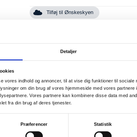
Tilføj til Ønskeskyen
Detaljer
laves manuelt, så kvaliteten er i top.
ookies
 barnevognen.
se vores indhold og annoncer, til at vise dig funktioner til sociale
oplysninger om din brug af vores hjemmeside med vores partnere i
ysepartnere. Vores partnere kan kombinere disse data med andr
uppe 1. Godkendt til spædbørn.
et fra din brug af deres tjenester.
en)
 der ikke kan knække. Håndlavet.
en er cirka 11 cm lang.
Præferencer
Statistik