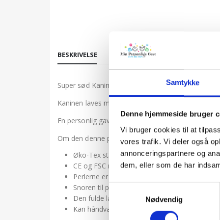
BESKRIVELSE
Samtykke
Super sød Kanin med navn i en høj kvalitet.
Kaninen laves med barnets navn i træperler. Navnet 
Denne hjemmeside bruger c
En personlig gave til dåb eller som barselsgave til
Vi bruger cookies til at tilpas
Om den denne personlige gave:
vores trafik. Vi deler også 
annonceringspartnere og anal
Øko-Tex standard 100 certificeret bambus, gr
dem, eller som de har indsaml
CE og FSC mærket (lavet med hensyn til natur
Perlerne er malet med giftfri maling.
Snoren til perlerne er en 2 mm polyestersnor,
Samtykkevalg
Den fulde længde er cirka 20 cm. Selve elefant
Nødvendig
Kan håndvaskes ved 30 grader.