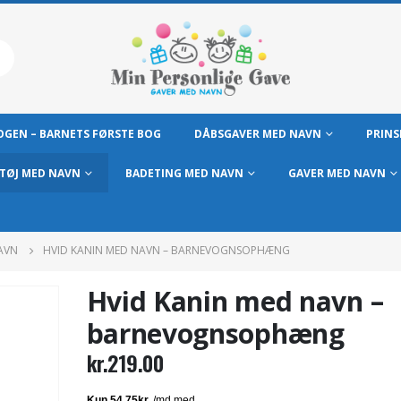
GEN – BARNETS FØRSTE BOG
DÅBSGAVER MED NAVN
PRINS
TØJ MED NAVN
BADETING MED NAVN
GAVER MED NAVN
AVN
HVID KANIN MED NAVN – BARNEVOGNSOPHÆNG
Hvid Kanin med navn –
barnevognsophæng
kr.
219.00