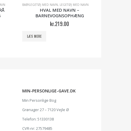
AVN
BABYLEGETØJ MED NAVN
,
LEGETØJ MED NAVN
BABYLEGETØJ ME
RÅ
HVAL MED NAVN –
FRK. 
G
BARNEVOGNSOPHÆNG
BARN
kr.
219.00
LÆS MERE
LÆS MERE
MIN-PERSONLIGE-GAVE.DK
Min Personlige Bog
Grønager 27 – 7120 Vejle Ø
Telefon: 51330138
CVR-nr: 27579485