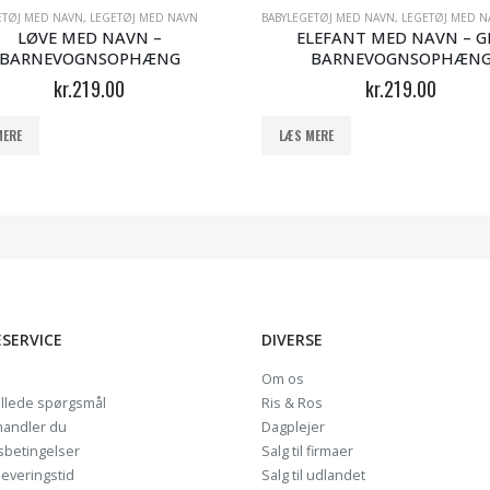
ETØJ MED NAVN
,
LEGETØJ MED NAVN
BABYLEGETØJ MED NAVN
,
LEGETØJ MED N
LØVE MED NAVN –
ELEFANT MED NAVN – G
BARNEVOGNSOPHÆNG
BARNEVOGNSOPHÆN
kr.
219.00
kr.
219.00
MERE
LÆS MERE
SERVICE
DIVERSE
Om os
illede spørgsmål
Ris & Ros
handler du
Dagplejer
sbetingelser
Salg til firmaer
leveringstid
Salg til udlandet