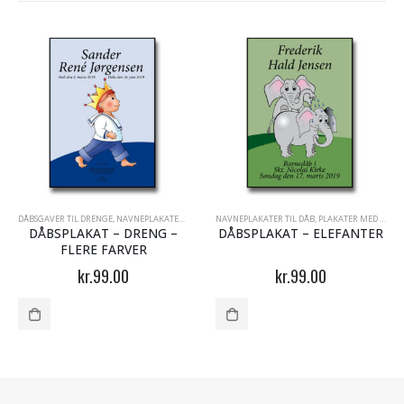
DÅBSGAVER TIL DRENGE
,
NAVNEPLAKATER TIL DÅB
,
NAVNEPLAKATER TIL DÅB
PLAKATER MED NAVN
,
PRINSESSEN OG PRINSEN
,
PLAKATER MED NAVN
DÅBSPLAKAT – DRENG –
DÅBSPLAKAT – ELEFANTER
FLERE FARVER
kr.
99.00
kr.
99.00