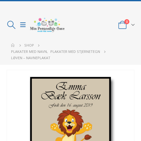
0
SHOP
PLAKATER MED NAVN
,
PLAKATER MED STJERNETEGN
LØVEN – NAVNEPLAKAT