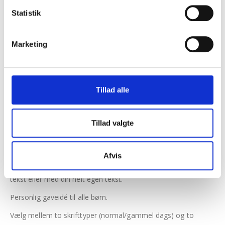
Statistik
TILFØJ TIL KURV
Marketing
Tilføj til Ønskeskyen
Tillad alle
BESKRIVELSE
Tillad valgte
Navneplakat med illustration af stjernetegnet Løven
samt trykt af barnets navn og fødselsdato.
Afvis
Løvens kendetegn trykkes i bunden, enten med en standard
tekst eller med din helt egen tekst.
Personlig gaveidé til alle børn.
Vælg mellem to skrifttyper (normal/gammel dags) og to