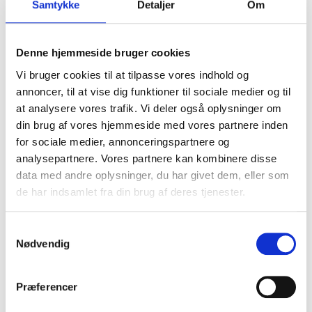
Samtykke
Detaljer
Om
Brun
Valg af tekst
*
Denne hjemmeside bruger cookies
Standard tekst - som vist
Vi bruger cookies til at tilpasse vores indhold og
Min egen tekst
annoncer, til at vise dig funktioner til sociale medier og til
at analysere vores trafik. Vi deler også oplysninger om
Valg af skrifttype
*
din brug af vores hjemmeside med vores partnere inden
Skrifttype 1 "gammeldags"
for sociale medier, annonceringspartnere og
analysepartnere. Vores partnere kan kombinere disse
Skrifttype 2 "normal"
data med andre oplysninger, du har givet dem, eller som
Ønskes EXPRESS levering
de har indsamlet fra din brug af deres tjenester.
Samtykkevalg
Nødvendig
Præferencer
Pris
kr.99.00