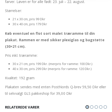
farver. Løven er for alle født: 23. juli – 22. august.
Størrelser:
21 x 30 cm, pris 99 Dkr
30 x 40 cm, pris 179 Dkr
Køb eventuel en flot sort malet træramme til din
plakat. Rammen er med sikker plexiglas og bagstøtte
(30×21 cm).
Pris inkl. træramme:
30 x 21 cm, pris 199 Dkr. (merpris for ramme: 100 Dkr.)
40 x 30 cm, pris 299 Dkr (merpris for ramme: 120 Dkr.)
Kvalitet: 192 gram
Plakaten sendes med enten PostNords Q-brev 59,50 Dkr eller
til selvvalgt GLS pakkeshop for 39,00 Dkr
RELATEREDE VARER