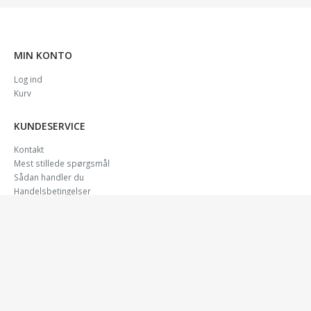
MIN KONTO
Log ind
Kurv
KUNDESERVICE
Kontakt
Mest stillede spørgsmål
Sådan handler du
Handelsbetingelser
Fragt & leveringstid
Reklamation
ViaBill – betal senere
DIVERSE
Om os
Ris & Ros