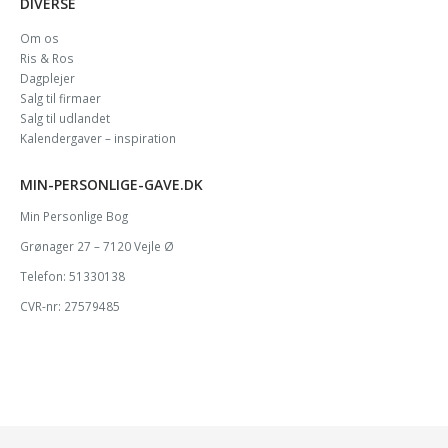
DIVERSE
Om os
Ris & Ros
Dagplejer
Salg til firmaer
Salg til udlandet
Kalendergaver – inspiration
MIN-PERSONLIGE-GAVE.DK
Min Personlige Bog
Grønager 27 – 7120 Vejle Ø
Telefon: 51330138
CVR-nr: 27579485