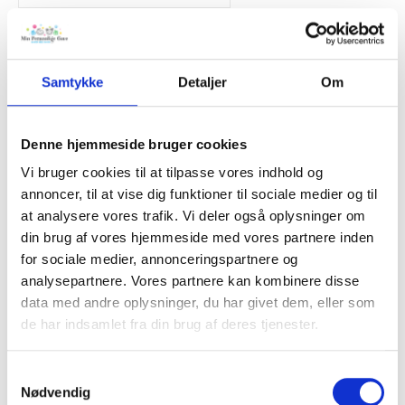
0 af 22 maksimale antal tegn
Samtykke
Detaljer
Om
TILFØJ TIL KURV
Denne hjemmeside bruger cookies
Tilføj til Ønskeskyen
Vi bruger cookies til at tilpasse vores indhold og
annoncer, til at vise dig funktioner til sociale medier og til
BESKRIVELSE
at analysere vores trafik. Vi deler også oplysninger om
din brug af vores hjemmeside med vores partnere inden
for sociale medier, annonceringspartnere og
Fantastisk rustfrit stål madkasse personliggjort med
analysepartnere. Vores partnere kan kombinere disse
navn eller din egen tekst.
data med andre oplysninger, du har givet dem, eller som
de har indsamlet fra din brug af deres tjenester.
Denne madkasse med nem og sikker snaplukning er mange
fordele:
Samtykkevalg
Ridsefast lasergravering på låget. Vi tilpasser din tekst, så den
Nødvendig
står pænest muligt. Mulighed for to linjer.