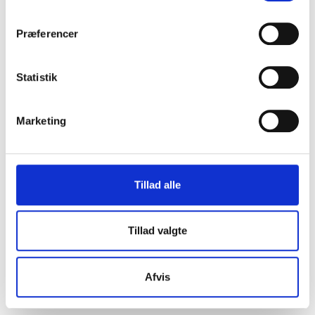
Speciel poleret overflade.
Snaplukninger med tætningsring (fødevaregodkendt silikone).
Præferencer
Lufttæt og vandtæt lukning.
Frit placerbar skillevæg.
Tåler opvaskemaskine.
Statistik
Mål: 17 x 12 x 6 cm, 800 ml.
Personlig genanvendelig madkasse med navn der vil holde til
Marketing
mange pauser.
Vælg imellem 6 forskellige skrifttyper. Ses i billederne.
Der kan ikke graveres billeder eller emojis, – kun tekst
Tillad alle
graveres.
Leveres enten med Post Danmark som Q-brev pris 59,50 Dkr
Tillad valgte
eller til nærmeste GLS pakkeshop pris 39 Dkr.
RELATEREDE VARER
Afvis