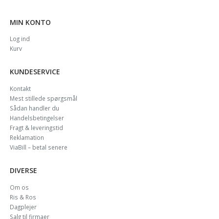
MIN KONTO
Log ind
Kurv
KUNDESERVICE
Kontakt
Mest stillede spørgsmål
Sådan handler du
Handelsbetingelser
Fragt & leveringstid
Reklamation
ViaBill – betal senere
DIVERSE
Om os
Ris & Ros
Dagplejer
Salg til firmaer