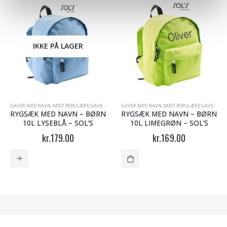
IKKE PÅ LAGER
GAVER MED NAVN
,
MEST POPULÆRE GAVER
,
RYGSÆKKE MED NAVN
GAVER MED NAVN
,
MEST POPULÆRE GAVER
,
RY
RYGSÆK MED NAVN – BØRN
RYGSÆK MED NAVN – BØRN
10L LYSEBLÅ – SOL’S
10L LIMEGRØN – SOL’S
kr.
179.00
kr.
169.00