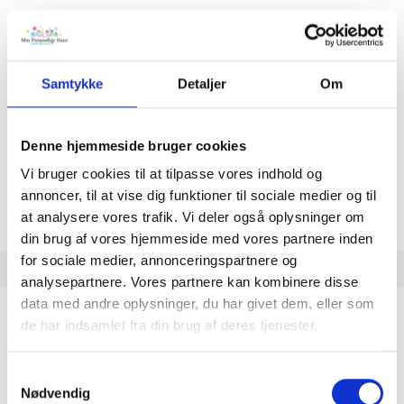
Alle deres produkter er naturligvis testet efter gældende
sikkerhedskrav (EN71) i EU samt CE mærket. Alle produkter er
således børnesikret; kemikaliefrie, ingen løse dele m.m.
Samtykke
Detaljer
Om
Se alle mulighederne for brodering på nussekludene herunder og
find din favorit! En blød og kærlig dåbsgave.
Denne hjemmeside bruger cookies
Prisen er inklusiv brodering.
Vi bruger cookies til at tilpasse vores indhold og
Der blev ikke fundet nogle varer, der matcher dit
annoncer, til at vise dig funktioner til sociale medier og til
valg.
at analysere vores trafik. Vi deler også oplysninger om
din brug af vores hjemmeside med vores partnere inden
for sociale medier, annonceringspartnere og
analysepartnere. Vores partnere kan kombinere disse
data med andre oplysninger, du har givet dem, eller som
de har indsamlet fra din brug af deres tjenester.
MIN KONTO
Samtykkevalg
Log ind
Nødvendig
Kurv