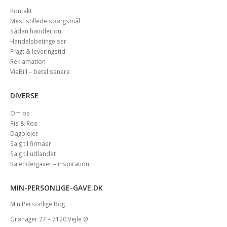
Kontakt
Mest stillede spørgsmål
Sådan handler du
Handelsbetingelser
Fragt & leveringstid
Reklamation
ViaBill – betal senere
DIVERSE
Om os
Ris & Ros
Dagplejer
Salg til firmaer
Salg til udlandet
Kalendergaver – inspiration
MIN-PERSONLIGE-GAVE.DK
Min Personlige Bog
Grønager 27 – 7120 Vejle Ø