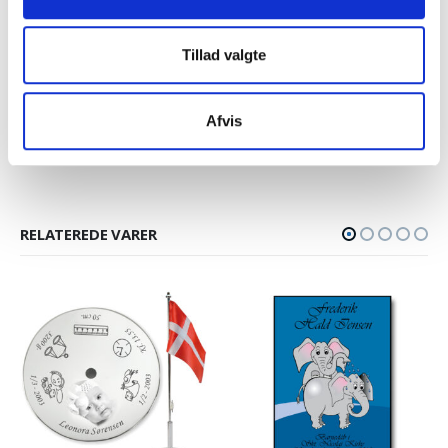
Har du andre ønsker til hvordan dit 3D glas skal se ud, er du
altid velkommen til at kontakte mig. Så hjælper jeg gerne.
Tillad valgte
Leveringstid: 6 – 12 dage.
Glasset leveres i sikker gaveæske direkte hjem til dig med
Afvis
PostNord Dkr 59,50 eller til GLS pakkeshop Dkr 39,00.
RELATEREDE VARER