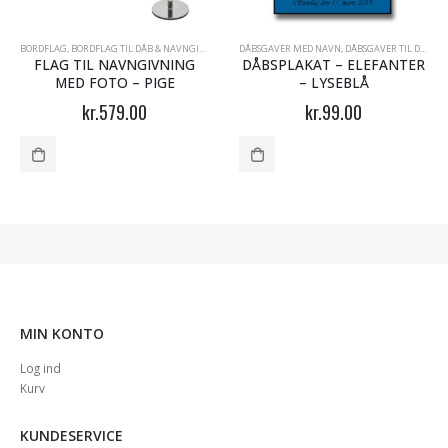
VNGIVNING
BORDFLAG
,
GAVE TIL BARNEDÅBEN - DÅBSGLAS
,
BORDFLAG TIL DÅB & NAVNGIVNING
,
PRINSESSEN OG PRINSEN
,
DÅBSGAVER TIL PIGER
DÅBSGAVER MED NAVN
,
DÅBSGAVER TIL DRENGE
FLAG TIL NAVNGIVNING
DÅBSPLAKAT – ELEFANTER
MED FOTO – PIGE
– LYSEBLÅ
kr.
579.00
kr.
99.00
MIN KONTO
Log ind
Kurv
KUNDESERVICE