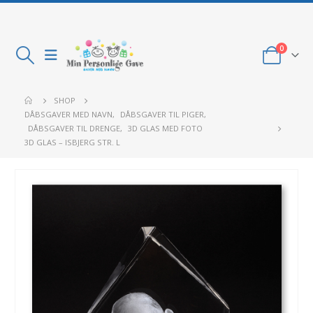
0
SHOP
DÅBSGAVER MED NAVN
,
DÅBSGAVER TIL PIGER
,
DÅBSGAVER TIL DRENGE
,
3D GLAS MED FOTO
3D GLAS – ISBJERG STR. L