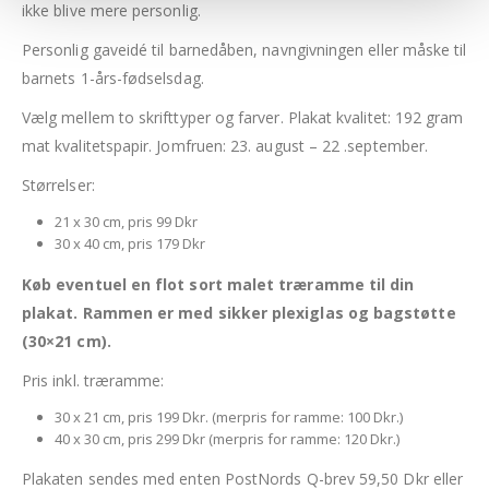
ikke blive mere personlig.
Personlig gaveidé til barnedåben, navngivningen eller måske til
barnets 1-års-fødselsdag.
Vælg mellem to skrifttyper og farver. Plakat kvalitet: 192 gram
mat kvalitetspapir. Jomfruen: 23. august – 22 .september.
Størrelser:
21 x 30 cm, pris 99 Dkr
30 x 40 cm, pris 179 Dkr
Køb eventuel en flot sort malet træramme til din
plakat. Rammen er med sikker plexiglas og bagstøtte
(30×21 cm).
Pris inkl. træramme:
30 x 21 cm, pris 199 Dkr. (merpris for ramme: 100 Dkr.)
40 x 30 cm, pris 299 Dkr (merpris for ramme: 120 Dkr.)
Plakaten sendes med enten PostNords Q-brev 59,50 Dkr eller