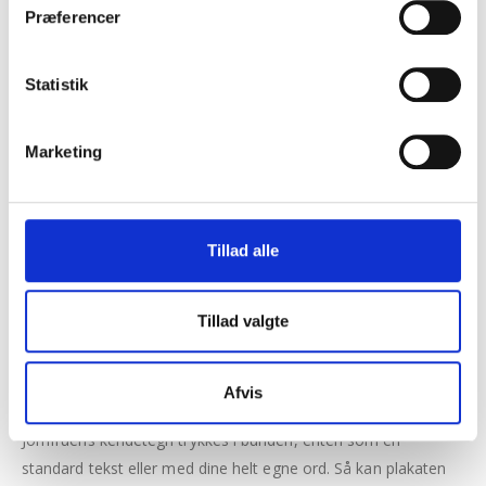
Merpris
kr.0.00
Præferencer
Pris
kr.99.00
Statistik
Marketing
TILFØJ TIL KURV
Tilføj til Ønskeskyen
Tillad alle
BESKRIVELSE
Tillad valgte
Plakat med illustration af stjernetegnet Jomfruen
Afvis
samt trykt af barnets navn og fødselsdato.
Jomfruens kendetegn trykkes i bunden, enten som en
standard tekst eller med dine helt egne ord. Så kan plakaten