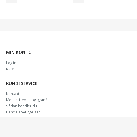
MIN KONTO
Log ind
Kurv
KUNDESERVICE
Kontakt
Mest stillede spørgsmål
Sådan handler du
Handelsbetingelser
Fragt & leveringstid
Reklamation
ViaBill – betal senere