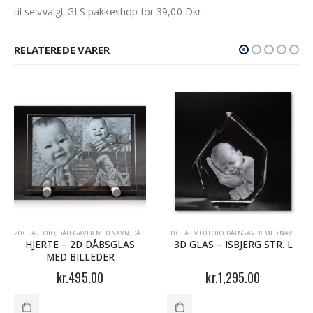
til selvvalgt GLS pakkeshop for 39,00 Dkr
RELATEREDE VARER
SGLAS - GAVE TIL DÅB OG NAVNGIVNING
2D GLAS FOTO
,
DÅBSGAVER MED NAVN
,
GAVE TIL BARNEDÅBEN - DÅBSGLAS
,
DÅBSGAVER TIL DRENGE
3D GLAS MED FOTO
,
DÅBSGAVER TIL PIGER
,
DÅBSGAVER MED NAVN
,
DÅBSGLAS -
,
DÅB
HJERTE – 2D DÅBSGLAS
3D GLAS – ISBJERG STR. L
MED BILLEDER
kr.
495.00
kr.
1,295.00