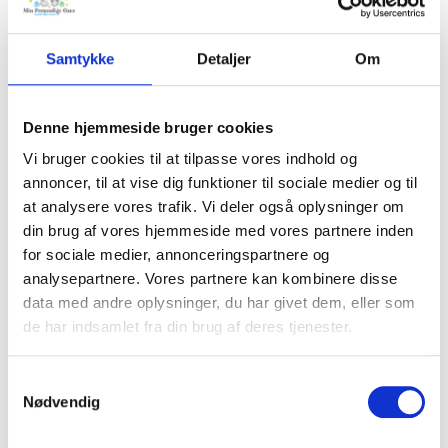
Standard tekst - som vist
Samtykke
Detaljer
Om
Min egen tekst
Valg af skrifttype
*
Denne hjemmeside bruger cookies
Skrifttype 1 - "gammeldags"
Vi bruger cookies til at tilpasse vores indhold og
Skrifttype 2 - "normal"
annoncer, til at vise dig funktioner til sociale medier og til
Valg af farve
*
at analysere vores trafik. Vi deler også oplysninger om
din brug af vores hjemmeside med vores partnere inden
Beige
for sociale medier, annonceringspartnere og
Lyslilla
analysepartnere. Vores partnere kan kombinere disse
data med andre oplysninger, du har givet dem, eller som
Ønskes EXPRESS levering?
de har indsamlet fra din brug af deres tjenester.
Samtykkevalg
Nødvendig