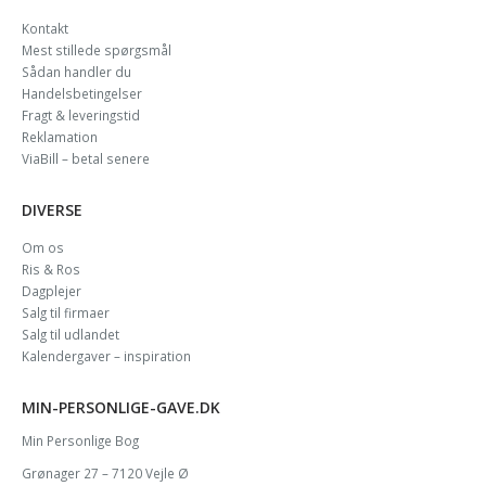
Kontakt
Mest stillede spørgsmål
Sådan handler du
Handelsbetingelser
Fragt & leveringstid
Reklamation
ViaBill – betal senere
DIVERSE
Om os
Ris & Ros
Dagplejer
Salg til firmaer
Salg til udlandet
Kalendergaver – inspiration
MIN-PERSONLIGE-GAVE.DK
Min Personlige Bog
Grønager 27 – 7120 Vejle Ø