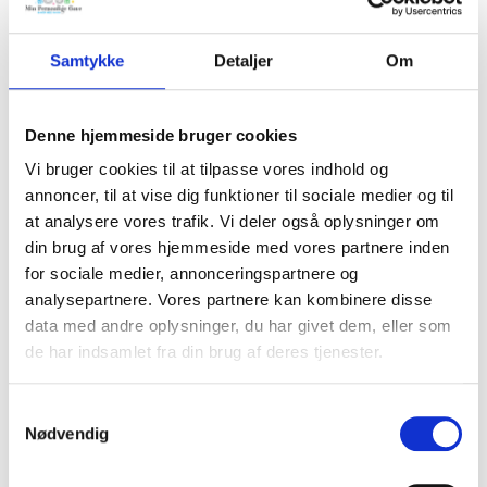
BESKRIVELSE
Samtykke
Detaljer
Om
Den søde Frk. Egern med navnekæde. Alt sammen i en høj
Denne hjemmeside bruger cookies
kvalitet.
Vi bruger cookies til at tilpasse vores indhold og
Ophænget laves med barnets navn i træperler på en snor.
annoncer, til at vise dig funktioner til sociale medier og til
Navnet laves manuelt, så kvaliteten er i top.
at analysere vores trafik. Vi deler også oplysninger om
En personlig gave til dåb eller som barselsgave til
din brug af vores hjemmeside med vores partnere inden
barnevognen.
for sociale medier, annonceringspartnere og
analysepartnere. Vores partnere kan kombinere disse
Om den denne personlige gave:
data med andre oplysninger, du har givet dem, eller som
Øko-Tex standard 100 certificeret bambus, gruppe 1.
de har indsamlet fra din brug af deres tjenester.
Godkendt til spædbørn.
CE og FSC mærket (lavet med hensyn til naturen)
Samtykkevalg
Perlerne er malet med giftfri maling.
Nødvendig
Snoren til perlerne er en 2 mm polyestersnor, der ikke kan
knække. Håndlavet. Se eksempel i billederne.
Den fulde længde er cirka 20 cm. Selve Frk. Egern er cirka 11