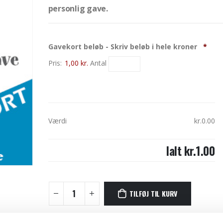
personlig gave.
Antal
Gavekort beløb - Skriv beløb i hele kroner
*
Pris:
1,00 kr.
Antal
Værdi
kr.0.00
Ialt
kr.1.00
TILFØJ TIL KURV