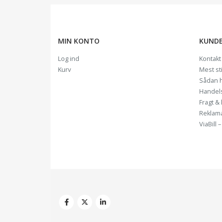
MIN KONTO
KUNDE
Log ind
Kontakt
Kurv
Mest st
Sådan 
Handel
Fragt & 
Reklam
ViaBill 