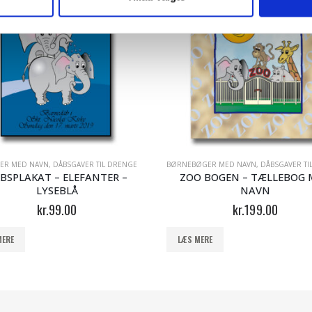
IGER
ARNEDÅBEN - DÅBSGLAS
ER MED NAVN
,
DÅBSGAVER TIL DRENGE
,
PRINSESSEN OG PRINSEN
BØRNEBØGER MED NAVN
,
DÅBSGAVER TIL
BSPLAKAT – ELEFANTER –
ZOO BOGEN – TÆLLEBOG 
LYSEBLÅ
NAVN
kr.
99.00
kr.
199.00
MERE
LÆS MERE