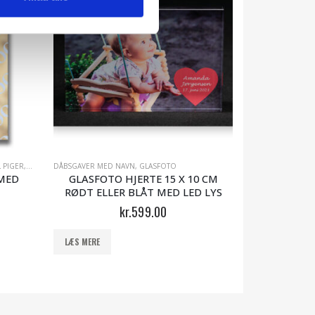
 PIGER
,
MIN PERSONLIGE BOG - BØRNEBØGER
DÅBSGAVER MED NAVN
,
GLASFOTO
BESTIK & SMYKK
MED
GLASFOTO HJERTE 15 X 10 CM
SMYKKESK
RØDT ELLER BLÅT MED LED LYS
kr.
599.00
LÆS MERE
LÆS MERE