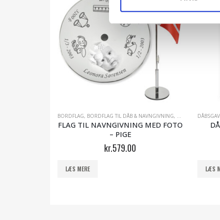
 NAVN
ÅBSGLAS - GAVE TIL DÅB OG NAVNGIVNING
,
DÅBSGAVER TIL DRENGE
BORDFLAG
,
DÅBSGLAS - GAVE TIL DÅB OG NAVNGIVNING
,
BORDFLAG TIL DÅB & NAVNGIVNING
,
GAVE TIL BARNEDÅBEN - DÅBSGLAS
,
DÅBSGAVER TIL P
,
GAVE TIL B
DÅBSGAV
 BILLEDER
FLAG TIL NAVNGIVNING MED FOTO
DÅ
– PIGE
kr.
579.00
LÆS MERE
LÆS 