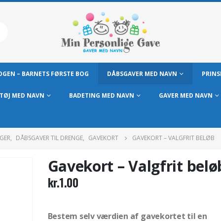
GEN – BARNETS FØRSTE BOG
DÅBSGAVER MED NAVN
PRINS
TØJ MED NAVN
BADETING MED NAVN
GAVER MED NAVN
IGER
,
DÅBSGAVER TIL DRENGE
,
GAVEKORT
GAVEKORT – VALGFRIT BELØB
Gavekort – Valgfrit belø
kr.
1.00
Bestem selv værdien af gavekortet til en