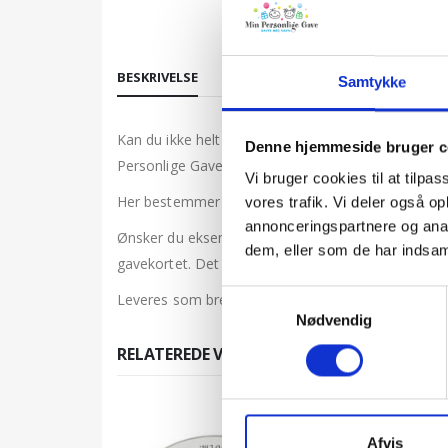
BESKRIVELSE
Samtykke
Kan du ikke helt bestemme dig, eller mangler du må
Denne hjemmeside bruger c
Personlige Gave.
Vi bruger cookies til at tilpas
Her bestemmer du selv værdien af gavekortet (inte
vores trafik. Vi deler også 
annonceringspartnere og anal
Ønsker du eksempelvis værdien er 200 Dkr, taster d
dem, eller som de har indsaml
gavekortet. Det er den dato du skriver i bestillingen
Samtykkevalg
Leveres som brevpost i løbet af få dage.
Nødvendig
RELATEREDE VARER
Afvis