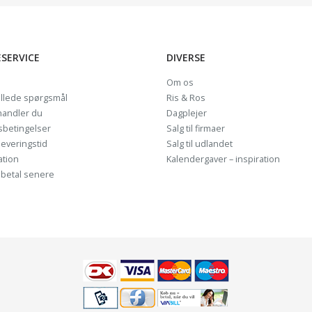
SERVICE
DIVERSE
Om os
illede spørgsmål
Ris & Ros
handler du
Dagplejer
sbetingelser
Salg til firmaer
leveringstid
Salg til udlandet
ation
Kalendergaver – inspiration
– betal senere