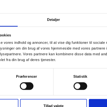
Tilføj til Ønskeskyen
Detaljer
ske nogle oplysninger til din personlige gave? Så køb et gavekort til
ookies
se vores indhold og annoncer, til at vise dig funktioner til sociale
rval på 1 Dkr).
oplysninger om din brug af vores hjemmeside med vores partnere i
ysepartnere. Vores partnere kan kombinere disse data med andr
u 200 ved antal. Gavekortet gælder i 3 år fra udstedelsesdatoen, der
et fra din brug af deres tjenester.
.
Præferencer
Statistik
Tillad valgte