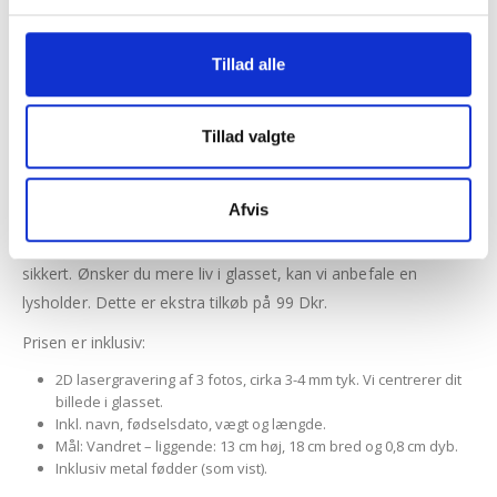
og længde. Alt fint lasergraveret inde i glasset.
Til dette glas skal vi bruges 3 billeder; et større (gerne
Tillad alle
stående/højkant) og to mindre billeder. Vi tilpasser billederne
manuelt så det bliver pænest. Dine billeder må gerne være
Tillad valgte
farvebilleder. Dine billeder lasergraveres inde i glasset så de
fremstår som sort hvide billeder.
Afvis
Glasset har kun en dybde på 8 mm, hvilket det går det mere
elegant. Med din ordre følge to metal fødder, så dit glas står
sikkert. Ønsker du mere liv i glasset, kan vi anbefale en
lysholder. Dette er ekstra tilkøb på 99 Dkr.
Prisen er inklusiv:
2D lasergravering af 3 fotos, cirka 3-4 mm tyk. Vi centrerer dit
billede i glasset.
Inkl. navn, fødselsdato, vægt og længde.
Mål: Vandret – liggende: 13 cm høj, 18 cm bred og 0,8 cm dyb.
Inklusiv metal fødder (som vist).