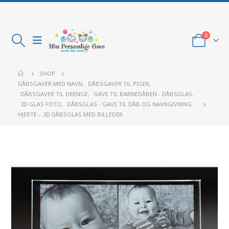
0
SHOP
DÅBSGAVER MED NAVN
,
DÅBSGAVER TIL PIGER
,
DÅBSGAVER TIL DRENGE
,
GAVE TIL BARNEDÅBEN - DÅBSGLAS
,
2D GLAS FOTO
,
DÅBSGLAS - GAVE TIL DÅB OG NAVNGIVNING
HJERTE – 2D DÅBSGLAS MED BILLEDER