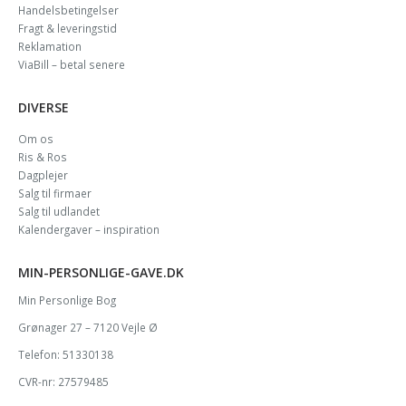
Handelsbetingelser
Fragt & leveringstid
Reklamation
ViaBill – betal senere
DIVERSE
Om os
Ris & Ros
Dagplejer
Salg til firmaer
Salg til udlandet
Kalendergaver – inspiration
MIN-PERSONLIGE-GAVE.DK
Min Personlige Bog
Grønager 27 – 7120 Vejle Ø
Telefon: 51330138
CVR-nr: 27579485