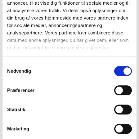
annoncer, til at vise dig funktioner til sociale medier og til
at analysere vores trafik. Vi deler også oplysninger om
din brug af vores hjemmeside med vores partnere inden
for sociale medier, annonceringspartnere og
analysepartnere. Vores partnere kan kombinere disse
Total
data med andre oplysninger, du har givet dem, eller som
de har indsamlet fra din brug af deres tjenester.
Samtykkevalg
TILFØJ TIL KURV
Nødvendig
Tilføj til Ønskeskyen
Præferencer
BESKRIVELSE
Statistik
Speciel 2D fotoramme til dåb og navngivning med dine 3
Marketing
bedste billeder og et stort hjerte med navn, fødselsdato, vægt