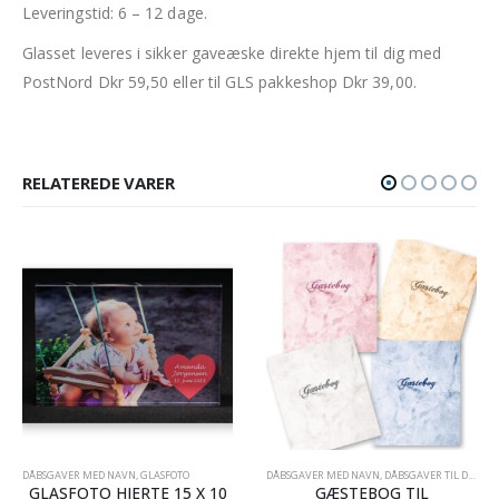
Leveringstid: 6 – 12 dage.
Glasset leveres i sikker gaveæske direkte hjem til dig med
PostNord Dkr 59,50 eller til GLS pakkeshop Dkr 39,00.
RELATEREDE VARER
,
MIN PERSONLIGE BOG - BØRNEBØGER
DÅBSGAVER MED NAVN
,
GLASFOTO
DÅBSGAVER MED NAVN
,
DÅBSGAVER TIL DRENGE
GLASFOTO HJERTE 15 X 10
GÆSTEBOG TIL