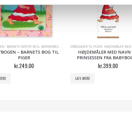
IL PIGER
EN - BARNETS FØRSTE BOG
,
SENGETØJ MED NAVN
,
BØRNEBØGER MED NAVN
DÅBSGAVER TIL PIGER
,
DÅBSGAVER MED NAVN
,
HØJDEMÅLER MED
,
DÅBSGAVE
BOGEN – BARNETS BOG TIL
HØJDEMÅLER MED NAVN
PIGER
PRINSESSEN FRA BABYBO
kr.
249.00
kr.
399.00
MERE
LÆS MERE