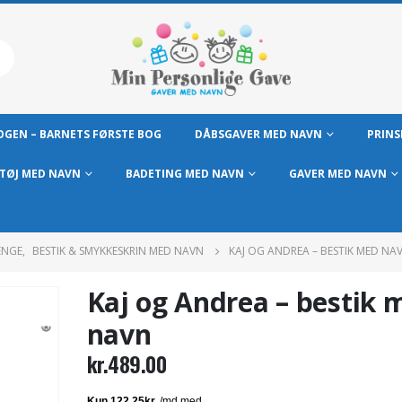
GEN – BARNETS FØRSTE BOG
DÅBSGAVER MED NAVN
PRINS
TØJ MED NAVN
BADETING MED NAVN
GAVER MED NAVN
ENGE
,
BESTIK & SMYKKESKRIN MED NAVN
KAJ OG ANDREA – BESTIK MED NA
Kaj og Andrea – bestik 
navn
kr.
489.00