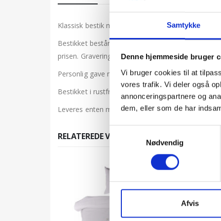
Klassisk bestik med navn til børn fra Nordahl Ande
Samtykke
Bestikket består af fire dele, – en gaffel, en kniv, 
prisen. Graveringen sker bagpå bestikket.
Denne hjemmeside bruger c
Vi bruger cookies til at tilpas
Personlig gave med graveret fornavn til navngivni
vores trafik. Vi deler også 
Bestikket i rustfrit tåler opvaskemaskine.
annonceringspartnere og anal
dem, eller som de har indsaml
Leveres enten med Post Danmark som Q-brev pris 5
Samtykkevalg
RELATEREDE VARER
Nødvendig
Afvis