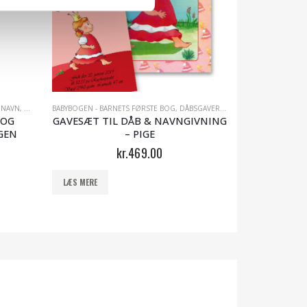
 NAVN
R TIL PIGER
,
PRINSESSEN OG PRINSEN
,
MEST POPULÆRE GAVER
BABYBOGEN - BARNETS FØRSTE BOG
,
MIN PERSONLIGE BOG - BØRNEBØGER
,
DÅBSGAVER MED NAVN
,
,
DÅBSGAVER T
PRINSESSE
 OG
GAVESÆT TIL DÅB & NAVNGIVNING
DÅBSGAVER MED
GAVEKOR
GEN
– PIGE
kr.
469.00
LÆS MERE
LÆS MERE