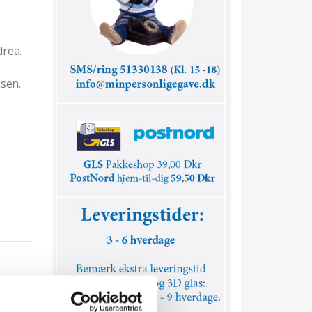
drea.
isen.