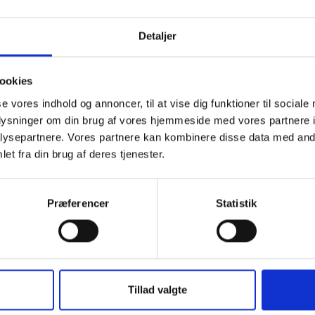
rsen med de altid sjove Kaj og Andrea.
Detaljer
en spiseske og en teske. Vi gravere barnets fornavn på fire dele. Er inkl
ookies
se vores indhold og annoncer, til at vise dig funktioner til sociale
ng, dåbsdagen, jul og fødselsdage.
oplysninger om din brug af vores hjemmeside med vores partnere i
ysepartnere. Vores partnere kan kombinere disse data med andr
et fra din brug af deres tjenester.
9,50 Dkr eller til nærmeste GLS pakkeshop pris 39 Dkr.
Præferencer
Statistik
Tillad valgte