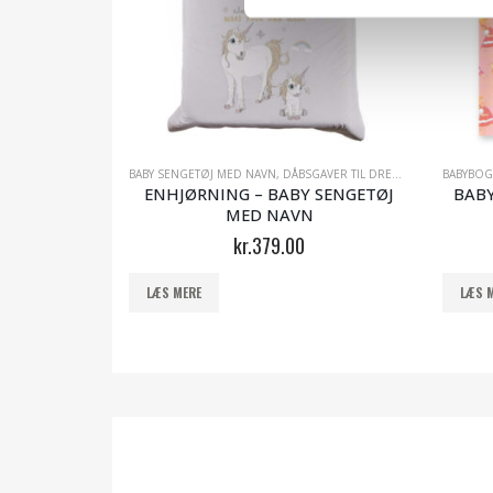
BABY SENGETØJ MED NAVN
,
DÅBSGAVER TIL DRENGE
,
DÅBSGAVER T
BABYBOG
IGE
ENHJØRNING – BABY SENGETØJ
BABY
MED NAVN
kr.
379.00
LÆS MERE
LÆS 