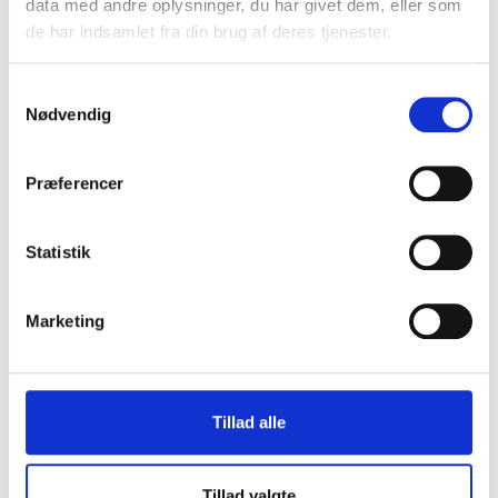
data med andre oplysninger, du har givet dem, eller som
de har indsamlet fra din brug af deres tjenester.
Træner navn (for vinderholdet)
*
Samtykkevalg
Nødvendig
Modstanderhold
*
Præferencer
Navn på stadion
*
Statistik
Marketing
Navn på idolspiller
*
Din personlig hilsen
*
Tillad alle
Tillad valgte