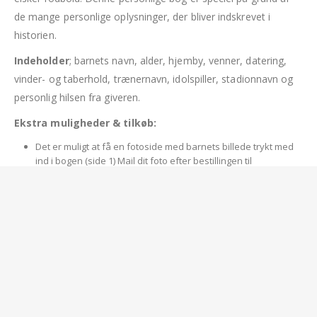
de mange personlige oplysninger, der bliver indskrevet i
historien.
Indeholder
; barnets navn, alder, hjemby, venner, datering,
vinder- og taberhold, trænernavn, idolspiller, stadionnavn og
personlig hilsen fra giveren.
Ekstra muligheder & tilkøb:
Det er muligt at få en fotoside med barnets billede trykt med
ind i bogen (side 1) Mail dit foto efter bestillingen til
info@minpersonligegave.dk eller upload ved bestillingen. Så
indsætter jeg et fodboldbillede ind i bogen. Fotosiden trykkes
på Canon papir; blank 200 gram eller mat 170 grams. Pris 50 kr.
Du kan også selv sætte et billede ind i bogen ved hjælp af en
fotolomme/chartek med hvidt papir. Placeres bagerst i bogen.
Pris 19,00 Dkr.
Børnehoroskop, udarbejdes af astrolog Karl Aage Jensen,
AstrologiHuset. 5 sider spændende læsning bagerst. Pris 125
Dkr.
36 Sider med hårdt omslag, skiftevis skrift og billedsider.