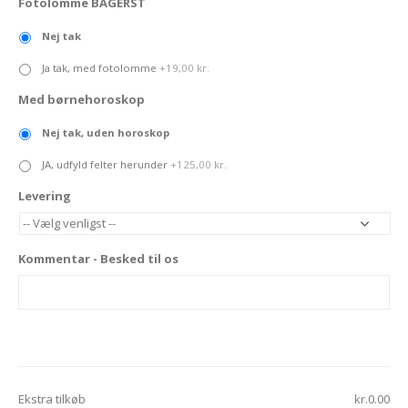
Fotolomme BAGERST
Nej tak
Ja tak, med fotolomme
+19,00 kr.
Med børnehoroskop
Nej tak, uden horoskop
JA, udfyld felter herunder
+125,00 kr.
Levering
Kommentar - Besked til os
Ekstra tilkøb
kr.0.00