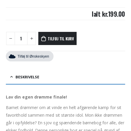
Ialt
kr.199.00
TILFØJ TIL KURV
Tilføj til Ønskeskyen
BESKRIVELSE
Lav din egen drømme finale!
Barnet drømmer om at vinde en helt afgørende kamp for sit
favorithold sammen med sit største idol. Mon ikke drømmen
går i opfyldelse? En sjov og spændende børnebog for alle, der
elsker fodbold. Denne personlige bog er speciel på grund af