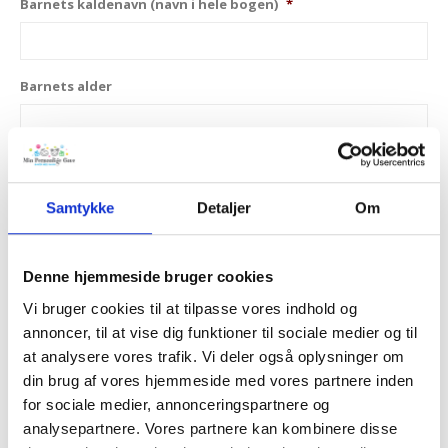
Barnets kaldenavn (navn i hele bogen)
*
Barnets alder
2-3 venner
Samtykke
Detaljer
Om
Barnets hjemby
Denne hjemmeside bruger cookies
Vi bruger cookies til at tilpasse vores indhold og
Kamp (ex. Champions League finalen)
*
annoncer, til at vise dig funktioner til sociale medier og til
at analysere vores trafik. Vi deler også oplysninger om
din brug af vores hjemmeside med vores partnere inden
for sociale medier, annonceringspartnere og
Vinderhold - holdnavn
*
analysepartnere. Vores partnere kan kombinere disse