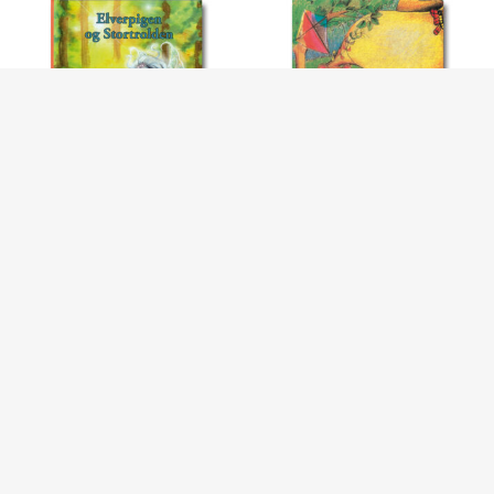
BØRNEBØGER MED NAVN
,
MIN PERSONLIGE BOG - BØRNEBØGER
BØRNEBØGER MED NAVN
,
MIN PERSONLIGE BOG - BØRNEBØGER
ELVERPIGEN OG
DYRENES EVENTYRLAND
STORTROLDEN –
BØRNEBOG MED NAVN
kr.
179.00
kr.
199.00