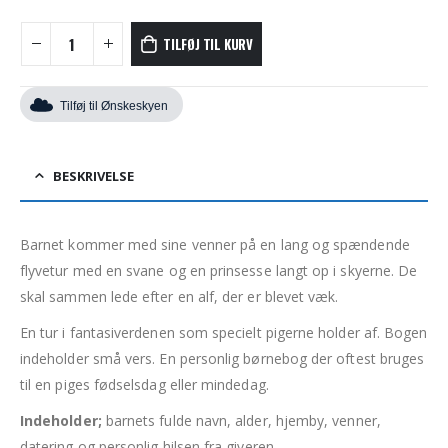
TILFØJ TIL KURV
Tilføj til Ønskeskyen
BESKRIVELSE
Barnet kommer med sine venner på en lang og spændende
flyvetur med en svane og en prinsesse langt op i skyerne. De
skal sammen lede efter en alf, der er blevet væk.
En tur i fantasiverdenen som specielt pigerne holder af. Bogen
indeholder små vers. En personlig børnebog der oftest bruges
til en piges fødselsdag eller mindedag.
Indeholder;
barnets fulde navn, alder, hjemby, venner,
datering og personlig hilsen fra giveren.