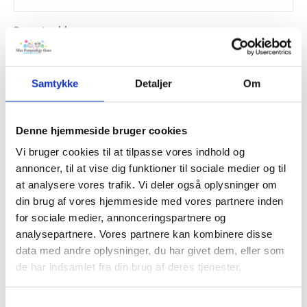
Barnets alder
Samtykke
Detaljer
Om
2-3 venner
Denne hjemmeside bruger cookies
Barnets hjemby
Vi bruger cookies til at tilpasse vores indhold og
annoncer, til at vise dig funktioner til sociale medier og til
at analysere vores trafik. Vi deler også oplysninger om
Din personlig hilsen
*
din brug af vores hjemmeside med vores partnere inden
for sociale medier, annonceringspartnere og
analysepartnere. Vores partnere kan kombinere disse
data med andre oplysninger, du har givet dem, eller som
de har indsamlet fra din brug af deres tjenester.
Samtykkevalg