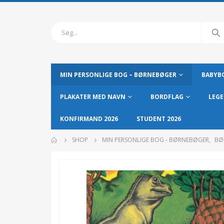
MIN PERSONLIGE BOG – BØRNEBØGER
BABYBO
PLAKATER MED NAVN
BORDFLAG
LEGE
KONFIRMAND 2026
STUDENT 2026
SHOP
MIN PERSONLIGE BOG - BØRNEBØGER
,
BØ