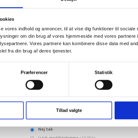
0 af 120 maksimale antal tegn
ookies
Bogen er fra
*
se vores indhold og annoncer, til at vise dig funktioner til sociale
oplysninger om din brug af vores hjemmeside med vores partnere i
ysepartnere. Vores partnere kan kombinere disse data med andr
Bogen skal dateres den
et fra din brug af deres tjenester.
Med fotoside. Upload eller mail foto til
Præferencer
Statistik
info@minpersonligegave.dk
Ingen
Ja tak, med MAT fotoside
+50,00 kr.
Ja tak, med BLANK fotoside
+50,00 kr.
Tillad valgte
Fotolomme BAGERST
Nej tak
Ja tak, med fotolomme
+19,00 kr.