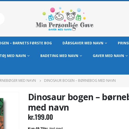
GEN – BARNETS FØRSTE BOG
DÅBSGAVER MED NAVN
PRINS
TØJ MED NAVN
BADETING MED NAVN
GAVER MED NAVN
RNEBØGER MED NAVN
DINOSAUR BOGEN – BØRNEBOG MED NAVN
Dinosaur bogen – børne
med navn
kr.
199.00