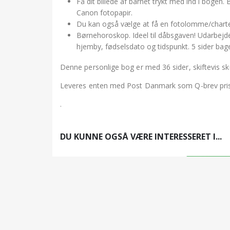
Få dit billede af barnet trykt med ind i bogen.
Canon fotopapir.
Du kan også vælge at få en fotolomme/chartek m
Børnehoroskop. Ideel til dåbsgaven! Udarbejde
hjemby, fødselsdato og tidspunkt. 5 sider bage
Denne personlige bog er med 36 sider, skiftevis sk
Leveres enten med Post Danmark som Q-brev pris 5
.
DU KUNNE OGSÅ VÆRE INTERESSERET I...