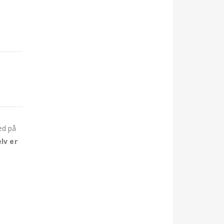
ed på
lv er