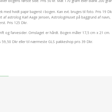
 Bliver bogens første side. Pris 50 kr. Mat 170 gram eller blank 200 gr
ed hvidt papir bagerst i bogen. Kan evt. bruges til foto. Pris 19 Dk
t af astrolog Karl Aage Jensen, AstrologiHuset på baggrund af navn,
rst. Pris 125 Dkr.
rift og farvesider. Omslaget er hårdt. Bogen måler 17,5 cm x 21 cm.
9,50 Dkr eller til nærmeste GLS pakkeshop pris 39 Dkr.