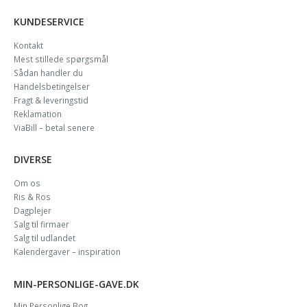
KUNDESERVICE
Kontakt
Mest stillede spørgsmål
Sådan handler du
Handelsbetingelser
Fragt & leveringstid
Reklamation
ViaBill – betal senere
DIVERSE
Om os
Ris & Ros
Dagplejer
Salg til firmaer
Salg til udlandet
Kalendergaver – inspiration
MIN-PERSONLIGE-GAVE.DK
Min Personlige Bog