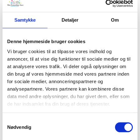
TILFØJ TIL KURV
Samtykke
Detaljer
Om
Tilføj til Ønskeskyen
Denne hjemmeside bruger cookies
Vi bruger cookies til at tilpasse vores indhold og
BESKRIVELSE
annoncer, til at vise dig funktioner til sociale medier og til
at analysere vores trafik. Vi deler også oplysninger om
din brug af vores hjemmeside med vores partnere inden
Praktisk blød rygsæk til både små og voksne. Fornavnet
for sociale medier, annonceringspartnere og
broderes foran på tasken, så den er nem at finde i mængden!
analysepartnere. Vores partnere kan kombinere disse
Super idé til brug i dagplejen, vuggestuen eller til skoleturen.
data med andre oplysninger, du har givet dem, eller som
de har indsamlet fra din brug af deres tjenester.
Denne rygsæk fra SOL’S er vores mindste rygsæk. Den er
især god til de mindste børn. Ønsker du at benytte tasken til
lidt mere end blot en “frem og tilbage taske”, så anbefaler vi
Samtykkevalg
Nødvendig
vores rygsæk junior 14 liter fra BagBase.