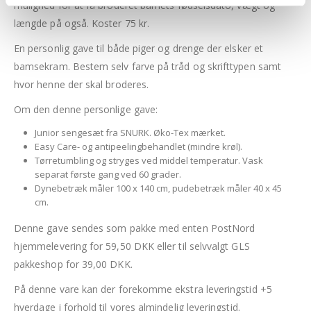
mulighed for at få broderet barnets fødselsdato, vægt og
længde på også. Koster 75 kr.
En personlig gave til både piger og drenge der elsker et
bamsekram. Bestem selv farve på tråd og skrifttypen samt
hvor henne der skal broderes.
Om den denne personlige gave:
Junior sengesæt fra SNURK. Øko-Tex mærket.
Easy Care- og antipeelingbehandlet (mindre krøl).
Tørretumbling og stryges ved middel temperatur. Vask
separat første gang ved 60 grader.
Dynebetræk måler 100 x 140 cm, pudebetræk måler 40 x 45
cm.
Denne gave sendes som pakke med enten PostNord
hjemmelevering for 59,50 DKK eller til selvvalgt GLS
pakkeshop for 39,00 DKK.
På denne vare kan der forekomme ekstra leveringstid +5
hverdage i forhold til vores almindelig leveringstid.