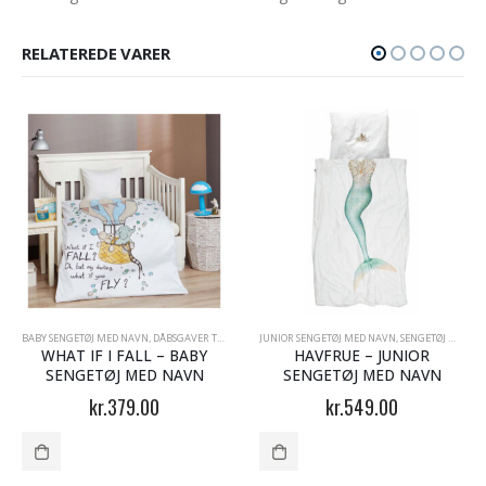
RELATEREDE VARER
BABY SENGETØJ MED NAVN
,
DÅBSGAVER TIL DRENGE
JUNIOR SENGETØJ MED NAVN
,
DÅBSGAVER TIL PIGER
,
SENGETØJ MED NAVN
,
SENGETØJ MED NAVN
WHAT IF I FALL – BABY
HAVFRUE – JUNIOR
SENGETØJ MED NAVN
SENGETØJ MED NAVN
kr.
379.00
kr.
549.00