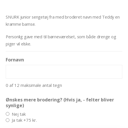
SNURK junior sengetøj fra med broderet navn med Teddy en
kramme bamse.
Personlig gave med til børneværelset, som både drenge og
piger vil elske.
Fornavn
0 af 12 maksimale antal tegn
Ønskes mere brodering? (Hvis ja, - felter bliver
synlige)
Nej tak
Ja tak +75 kr.