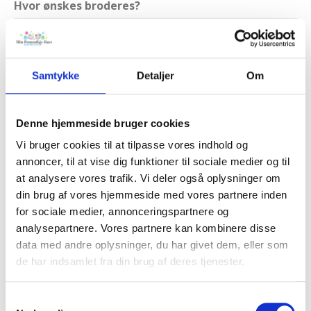
Hvor ønskes broderes?
Valg af skrifttype
Samtykke
Detaljer
Om
Hvilken tråd farve ønsker du?
Denne hjemmeside bruger cookies
Vi bruger cookies til at tilpasse vores indhold og
annoncer, til at vise dig funktioner til sociale medier og til
at analysere vores trafik. Vi deler også oplysninger om
din brug af vores hjemmeside med vores partnere inden
for sociale medier, annonceringspartnere og
analysepartnere. Vores partnere kan kombinere disse
Tilkøb
kr.0.00
data med andre oplysninger, du har givet dem, eller som
de har indsamlet fra din brug af deres tjenester.
Ialt
kr.549.00
Samtykkevalg