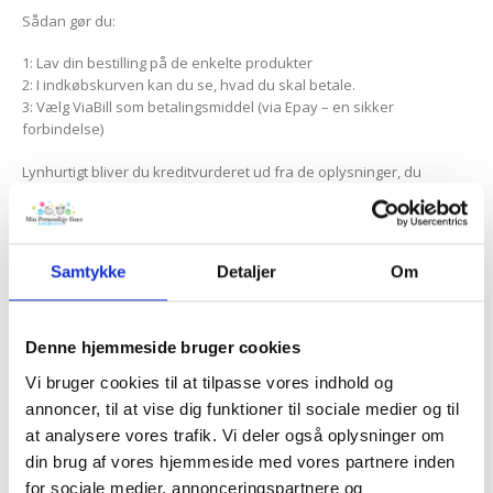
Sådan gør du:
1: Lav din bestilling på de enkelte produkter
2: I indkøbskurven kan du se, hvad du skal betale.
3: Vælg ViaBill som betalingsmiddel (via Epay – en sikker
forbindelse)
Lynhurtigt bliver du kreditvurderet ud fra de oplysninger, du
indtaster. For den rentefri kredit bliver beløbet som udgangspunkt
fordelt over 24 måneder.
Du vil modtage en mail fra Viabill med kodeord til “Mit Viabill”.
Samtykke
Detaljer
Om
Læs mere om Viabill og deres betingelser:
Tryk her
Har du spørgsmål m.m. angående Viabill, betalinger m.m. skal du
Denne hjemmeside bruger cookies
kontakte Viabill.
Vi bruger cookies til at tilpasse vores indhold og
annoncer, til at vise dig funktioner til sociale medier og til
at analysere vores trafik. Vi deler også oplysninger om
din brug af vores hjemmeside med vores partnere inden
for sociale medier, annonceringspartnere og