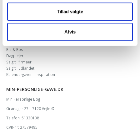
Fragt & leveringstid
Tillad valgte
Reklamation
ViaBill – betal senere
Afvis
DIVERSE
Om os
Ris & Ros
Dagplejer
Salg til firmaer
Salg til udlandet
Kalendergaver – inspiration
MIN-PERSONLIGE-GAVE.DK
Min Personlige Bog
Grønager 27 – 7120 Vejle Ø
Telefon: 51330138
CVR-nr: 27579485