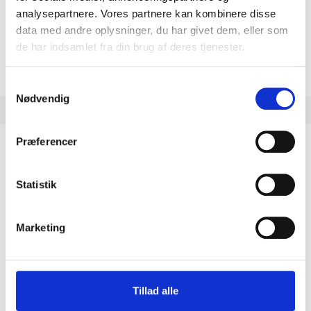
analysepartnere. Vores partnere kan kombinere disse
data med andre oplysninger, du har givet dem, eller som
de har indsamlet fra din brug af deres tjenester.
Du har ingen varer i din indkøbskurv.
Samtykkevalg
Nødvendig
Præferencer
MIN KONTO
Statistik
Log ind
Kurv
Marketing
KUNDESERVICE
Kontakt
Mest stillede spørgsmål
Tillad alle
Sådan handler du
Handelsbetingelser