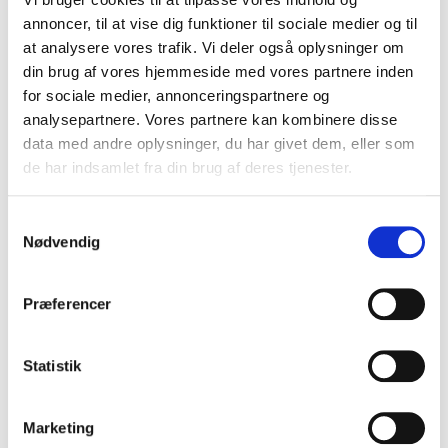
annoncer, til at vise dig funktioner til sociale medier og til
BESKRIVELSE
at analysere vores trafik. Vi deler også oplysninger om
din brug af vores hjemmeside med vores partnere inden
for sociale medier, annonceringspartnere og
Velkommen plakat til børneværelset med barnets navn
analysepartnere. Vores partnere kan kombinere disse
og alle artisterne fra min personlige bog
Cirkus-bogen.
data med andre oplysninger, du har givet dem, eller som
En farverig personlig plakat til både drenge og piger. Mulighed
de har indsamlet fra din brug af deres tjenester.
for at få en dato påtrykt også (placeres under navnet).
Samtykkevalg
Jeg har valgt at trykke plakaten i størrelsen 30 x 40 cm.
Ikke
Nødvendig
for små ikke for stort.
Dåbsplakaten trykkes på et godt 192
grams mat papir.
Præferencer
Plakaten sendes med enten PostNords Q-brev 59 DKK eller til
selvvalgt GLS pakkeshop for 44 DKK. Ramme medfølger ikke.
Statistik
RELATEREDE VARER
Marketing