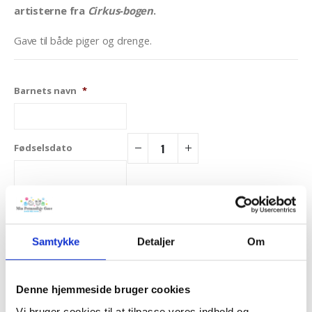
artisterne fra
Cirkus-bogen
.
Gave til både piger og drenge.
Barnets navn
*
Fødselsdato
Samtykke
Detaljer
Om
TILFØJ TIL KURV
Tilføj til Ønskeskyen
Denne hjemmeside bruger cookies
Vi bruger cookies til at tilpasse vores indhold og